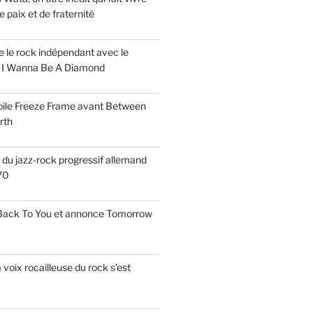
paix et de fraternité
ise le rock indépendant avec le
e I Wanna Be A Diamond
voile Freeze Frame avant Between
rth
s du jazz-rock progressif allemand
70
 Back To You et annonce Tomorrow
a voix rocailleuse du rock s’est