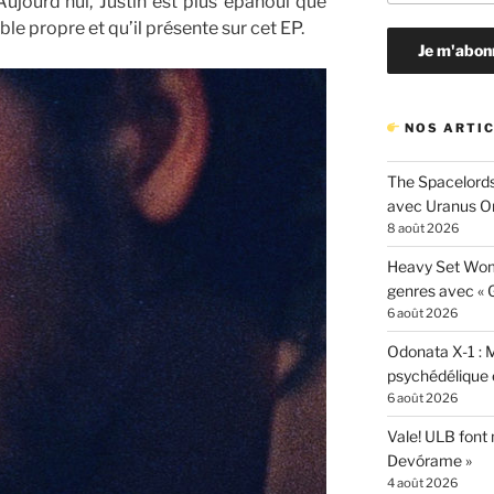
Aujourd’hui, Justin est plus épanoui que
ble propre et qu’il présente sur cet EP.
NOS ARTIC
The Spacelords
avec Uranus O
8 août 2026
Heavy Set Woma
genres avec « Gi
6 août 2026
Odonata X-1 : 
psychédélique e
6 août 2026
Vale! ULB font
Devórame »
4 août 2026