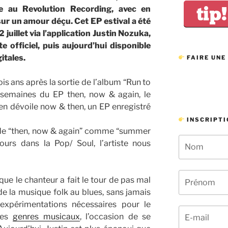
tip!
ive au Revolution Recording, avec en
e sur un amour déçu. Cet EP estival a été
2 juillet via l’application Justin Nozuka,
e officiel, puis aujourd’hui disponible
itales.
FAIRE UNE
ois ans après la sortie de l’album “Run to
s semaines du EP then, now & again, le
en dévoile now & then, un EP enregistré
INSCRIPTI
s de “then, now & again” comme “summer
ours dans la Pop/ Soul, l’artiste nous
ue le chanteur a fait le tour de pas mal
e la musique folk au blues, sans jamais
expérimentations nécessaires pour le
ces
genres musicaux
, l’occasion de se