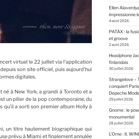
Ellen Alaverdya
impressionne 
4 août 2026
PATÁX : la fusi
et groove
2 août 2026
Headphone Jacks
ert virtuel le 22 juillet via l’application
finlandais
epuis son site officiel, puis aujourd’hui
30 juillet 2026
formes digitales.
Strangelove –
conquiert Pari
st né à New York, a grandi à Toronto et a
Depeche Mod
st un pilier de la pop contemporaine, du
29 juillet 2026
s qu’il a sorti son premier album Holly à
Gnome : le powe
monumental
28 juillet 2026
mi, un titre hautement biographique qui
L’Orne : II. W
se prévu à Miami et finalement annulée