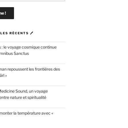
LES RÉCENTS 🖊
 : le voyage cosmique continue
mnibus Sanctus
n repoussent les frontières des
rl »
Medicine Sound, un voyage
ntre nature et spiritualité
 monter la température avec «