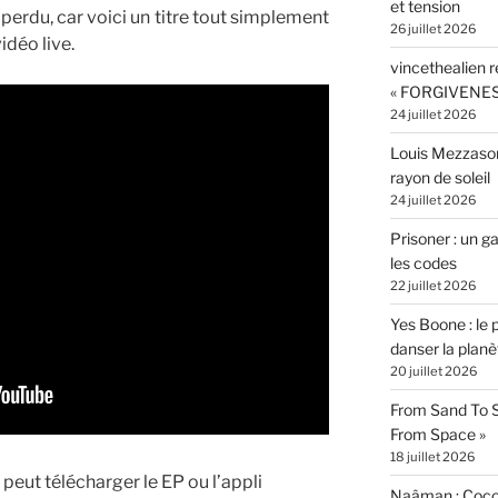
et tension
 perdu, car voici un titre tout simplement
26 juillet 2026
idéo live.
vincethealien r
« FORGIVENES
24 juillet 2026
Louis Mezzasom
rayon de soleil
24 juillet 2026
Prisoner : un 
les codes
22 juillet 2026
Yes Boone : le 
danser la planè
20 juillet 2026
From Sand To S
From Space »
18 juillet 2026
 peut télécharger le EP ou l’appli
Naâman : Coco W