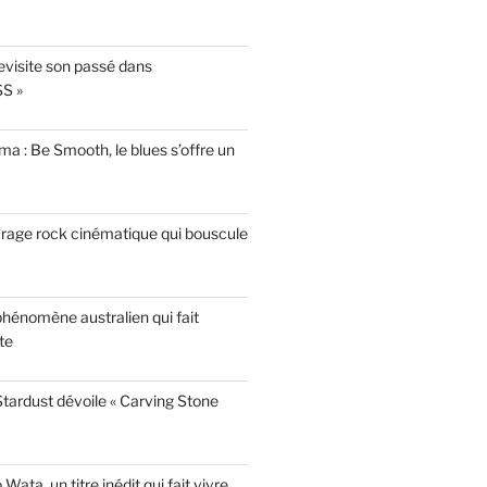
evisite son passé dans
S »
a : Be Smooth, le blues s’offre un
garage rock cinématique qui bouscule
phénomène australien qui fait
te
tardust dévoile « Carving Stone
ata, un titre inédit qui fait vivre