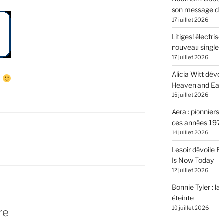
son message de 
17 juillet 2026
Litiges! électr
nouveau singl
17 juillet 2026
Alicia Witt dé
Heaven and Ea
16 juillet 2026
Aera : pionnier
des années 19
14 juillet 2026
Lesoir dévoile
Is Now Today
12 juillet 2026
Bonnie Tyler : l
éteinte
10 juillet 2026
re