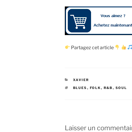
Partagez cet article
CATÉGORIES
XAVIER
ÉTIQUETTES
BLUES
,
FOLK
,
R&B
,
SOUL
Laisser un commentai