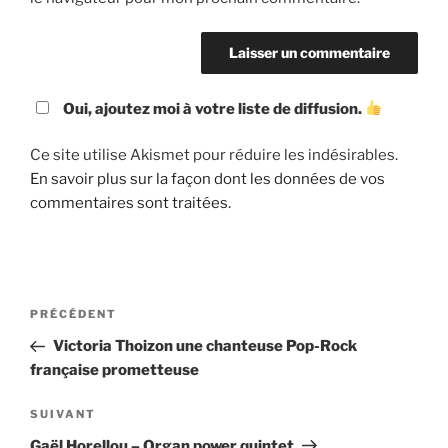
Oui, ajoutez moi à votre liste de diffusion.
Ce site utilise Akismet pour réduire les indésirables.
En savoir plus sur la façon dont les données de vos
commentaires sont traitées
.
Navigation
Article
PRÉCÉDENT
de
précédent
Victoria Thoizon une chanteuse Pop-Rock
l’article
française prometteuse
Article
SUIVANT
suivant
Gaël Horellou – Organ power quintet