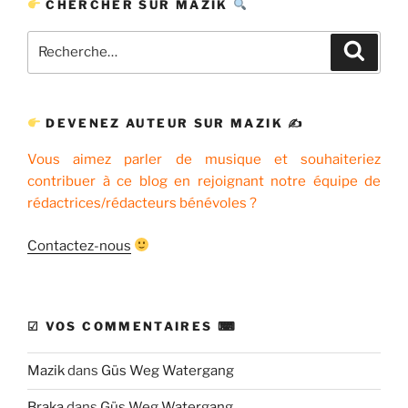
CHERCHER SUR MAZIK
Recherche
Recher
pour
:
DEVENEZ AUTEUR SUR MAZIK ✍
Vous aimez parler de musique et souhaiteriez
contribuer à ce blog en rejoignant notre équipe de
rédactrices/rédacteurs bénévoles ?
Contactez-nous
☑ VOS COMMENTAIRES ⌨
Mazik
dans
Güs Weg Watergang
Braka
dans
Güs Weg Watergang