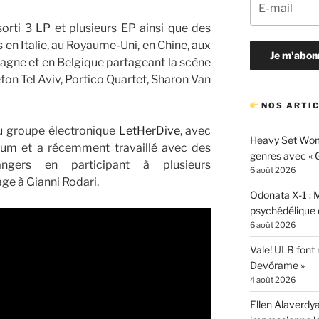
rti 3 LP et plusieurs EP ainsi que des
 en Italie, au Royaume-Uni, en Chine, aux
magne et en Belgique partageant la scène
fon Tel Aviv, Portico Quartet, Sharon Van
NOS ARTIC
u groupe électronique
LetHerDive
, avec
Heavy Set Woma
lbum et a récemment travaillé avec des
genres avec « Gi
angers en participant à plusieurs
6 août 2026
ge à Gianni Rodari.
Odonata X-1 : 
psychédélique e
6 août 2026
Vale! ULB font
Devórame »
4 août 2026
Ellen Alaverdya