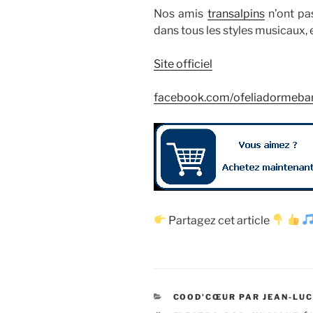
Nos amis
transalpins
n’ont pa
dans tous les styles musicaux, e
Site officiel
facebook.com/ofeliadormeba
Partagez cet article
CATÉGORIES
COOD'CŒUR PAR JEAN-LU