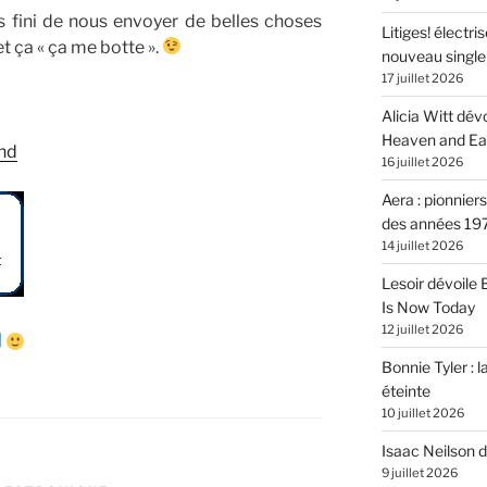
s fini de nous envoyer de belles choses
Litiges! électr
t ça « ça me botte ».
nouveau singl
17 juillet 2026
Alicia Witt dé
Heaven and Ea
nd
16 juillet 2026
Aera : pionnier
des années 19
14 juillet 2026
Lesoir dévoile
Is Now Today
12 juillet 2026
Bonnie Tyler : l
éteinte
10 juillet 2026
Isaac Neilson d
C
9 juillet 2026