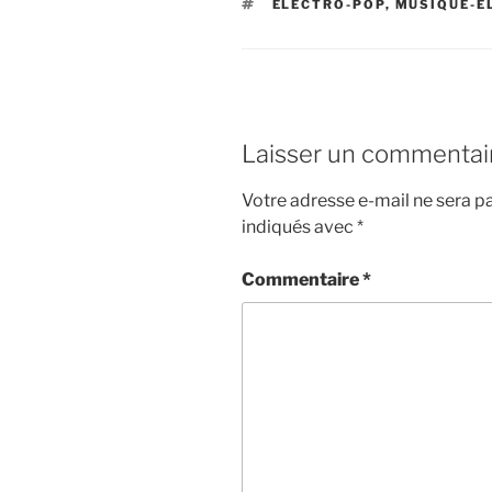
ÉTIQUETTES
ELECTRO-POP
,
MUSIQUE-É
Laisser un commentai
Votre adresse e-mail ne sera pa
indiqués avec
*
Commentaire
*