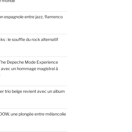
le monde
on espagnole entre jazz, flamenco
 : le souffle du rock alternatif
 The Depeche Mode Experience
s avec un hommage magistral à
e
r trio belge revient avec un album
INDOW, une plongée entre mélancolie