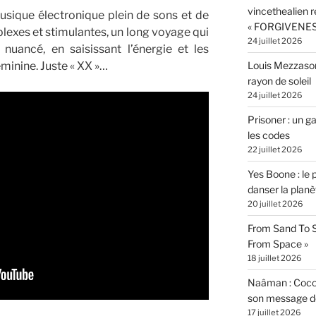
vincethealien r
usique électronique plein de sons et de
« FORGIVENES
exes et stimulantes, un long voyage qui
24 juillet 2026
uancé, en saisissant l’énergie et les
féminine. Juste « XX »…
Louis Mezzasom
rayon de soleil
24 juillet 2026
Prisoner : un 
les codes
22 juillet 2026
Yes Boone : le 
danser la planè
20 juillet 2026
From Sand To S
From Space »
18 juillet 2026
Naâman : Coco W
son message de 
17 juillet 2026