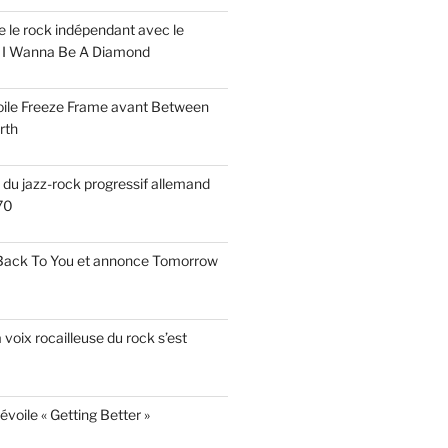
ise le rock indépendant avec le
e I Wanna Be A Diamond
voile Freeze Frame avant Between
rth
s du jazz-rock progressif allemand
70
 Back To You et annonce Tomorrow
a voix rocailleuse du rock s’est
évoile « Getting Better »