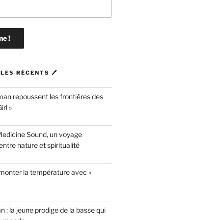
LES RÉCENTS 🖊
n repoussent les frontières des
rl »
Medicine Sound, un voyage
ntre nature et spiritualité
 monter la température avec «
n : la jeune prodige de la basse qui