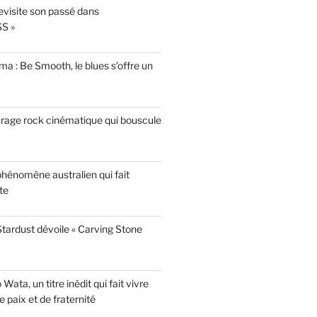
evisite son passé dans
S »
a : Be Smooth, le blues s’offre un
garage rock cinématique qui bouscule
phénomène australien qui fait
te
tardust dévoile « Carving Stone
ata, un titre inédit qui fait vivre
paix et de fraternité