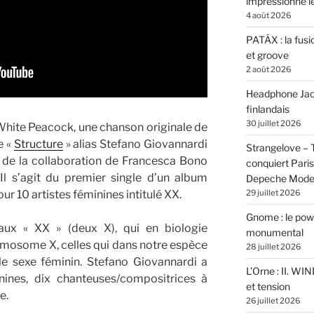
impressionne 
4 août 2026
PATÁX : la fusi
et groove
2 août 2026
Headphone Jacks
finlandais
30 juillet 2026
 White Peacock, une chanson originale de
e «
Structure
» alias Stefano Giovannardi
Strangelove –
it de la collaboration de Francesca Bono
conquiert Pari
Il s’agit du premier single d’un album
Depeche Mod
r 10 artistes féminines intitulé XX.
29 juillet 2026
Gnome : le powe
 aux « XX » (deux X), qui en biologie
monumental
mosome X, celles qui dans notre espèce
28 juillet 2026
e sexe féminin. Stefano Giovannardi a
L’Orne : II. W
inines, dix chanteuses/compositrices à
et tension
e.
26 juillet 2026