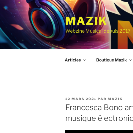
Aller
au
MAZIK
contenu
principal
Webzine Musical depuis 2017
Articles
Boutique Mazik
PUBLIÉ
12 MARS 2021
PAR
MAZIK
LE
Francesca Bono art
musique électroni