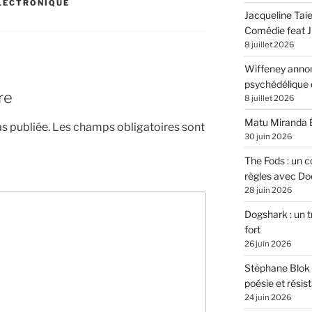
LECTRONIQUE
Jacqueline Tai
Comédie feat Ju
8 juillet 2026
Wiffeney annon
psychédélique e
re
8 juillet 2026
Matu Miranda É
s publiée.
Les champs obligatoires sont
30 juin 2026
The Fods : un co
règles avec Do
28 juin 2026
Dogshark : un t
fort
26 juin 2026
Stéphane Blok 
poésie et résis
24 juin 2026