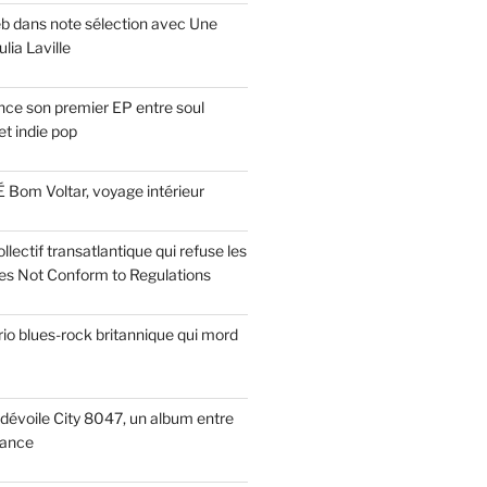
eb dans note sélection avec Une
lia Laville
ce son premier EP entre soul
t indie pop
 Bom Voltar, voyage intérieur
llectif transatlantique qui refuse les
es Not Conform to Regulations
rio blues-rock britannique qui mord
dévoile City 8047, un album entre
tance