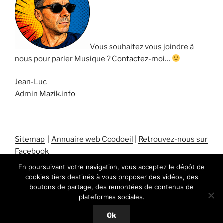
Vous souhaitez vous joindre à
nous pour parler Musique ?
Contactez-moi
…
Jean-Luc
Admin
Mazik.info
Sitemap
|
Annuaire web Coodoeil
|
Retrouvez-nous sur
Facebook
En poursuivant votre navigation, vous acceptez le dépôt de
cookies tiers destinés à vous proposer des vidéos, des
boutons de partage, des remontées de contenus de
plateformes sociales.
Fièrement propulsé par WordPress
Ok