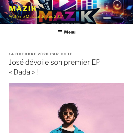
Aller
MAZIK
au
Webzine Musical depuis 2017
contenu
principal
Menu
PUBLIÉ
14 OCTOBRE 2020
PAR
JULIE
LE
José dévoile son premier EP
« Dada » !