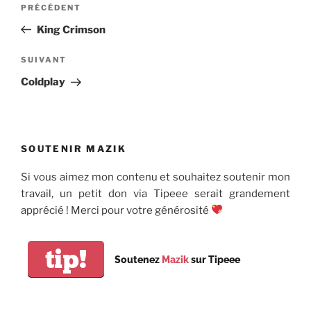
Article
PRÉCÉDENT
de
précédent
King Crimson
l’article
Article
SUIVANT
suivant
Coldplay
SOUTENIR MAZIK
Si vous aimez mon contenu et souhaitez soutenir mon
travail, un petit don via Tipeee serait grandement
apprécié ! Merci pour votre générosité
tip!
Soutenez
Mazik
sur Tipeee