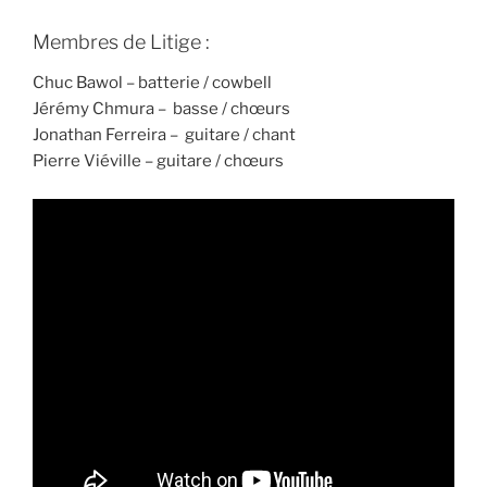
Membres de Litige :
Chuc Bawol – batterie / cowbell
Jérémy Chmura – basse / chœurs
Jonathan Ferreira – guitare / chant
Pierre Viéville – guitare / chœurs