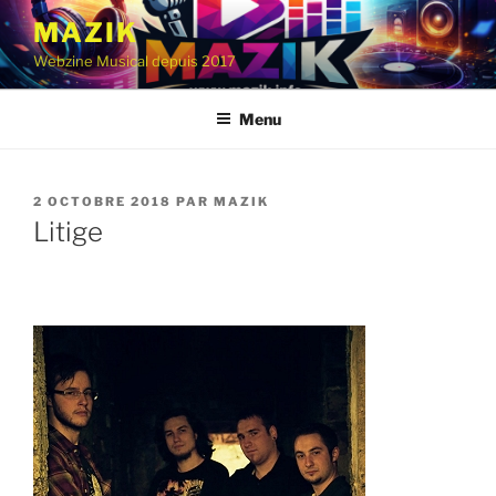
Aller
MAZIK
au
Webzine Musical depuis 2017
contenu
principal
Menu
PUBLIÉ
2 OCTOBRE 2018
PAR
MAZIK
LE
Litige