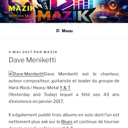
Aller
MAZIK
au
Webzine Musical depuis 2017
contenu
principal
Menu
PUBLIÉ
4 MAI 2017
PAR
MAZIK
LE
Dave Meniketti
Dave Meniketti est le chanteur,
auteur-compositeur, guitariste et leader du groupe de
Hard-Rock / Heavy-Metal
Y & T
(Yesterday and Today) lequel a fêté ses 43 ans
d’existence en janvier 2017.
Il a également publié trois albums en solo dont l’un est
nettement plus axé sur le
Blues
et continue de tourner