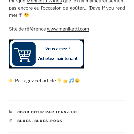
marque
Meniketti Wines
que je n’ai malheureusement
pas encore eu l’occasion de goûter… (Dave if you read
me)
Site de référence
www.meniketti.com
Partagez cet article
CATÉGORIES
COOD'CŒUR PAR JEAN-LUC
ÉTIQUETTES
BLUES
,
BLUES-ROCK