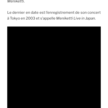
Meniketti
.
Le dernier en date est l’enregistrement de son concert
à Tokyo en 2003 et s’appelle
Meniketti Live in Japan
.