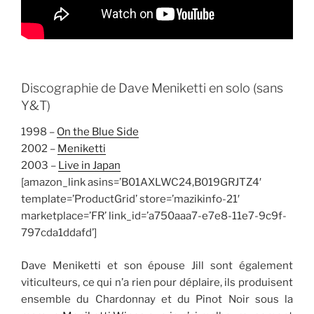
Discographie de Dave Meniketti en solo (sans
Y&T)
1998 –
On the Blue Side
2002 –
Meniketti
2003 –
Live in Japan
[amazon_link asins=’B01AXLWC24,B019GRJTZ4′
template=’ProductGrid’ store=’mazikinfo-21′
marketplace=’FR’ link_id=’a750aaa7-e7e8-11e7-9c9f-
797cda1ddafd’]
Dave Meniketti et son épouse Jill sont également
viticulteurs, ce qui n’a rien pour déplaire, ils produisent
ensemble du Chardonnay et du Pinot Noir sous la