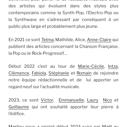
des artistes qui évoluent dans des styles plus
contemporains comme la Synth-Pop, l’Electro-Pop ou
la Synthwave en s’adressant par conséquent à un
public plus large et probablement plus jeune.
En 2021 ce sont
Telma
, Mathilde, Alice,
Anne-Claire
qui
publient des articles concernant la Chanson Française,
la Pop ou le Rock-Progressif…
Début 2022 c’est au tour de
Marie-Cécile
,
Intza
,
Clémence
,
Fabiola
,
Stéphanie
et
Romain
de rejoindre
notre équipe rédactionnelle et de lui apporter un
regard neuf sur l’actualité musicale.
2023, ce sont
Victor
,
Emmanuelle
,
Laury
Nico
et
Guillaume
qui ont souhaité apporter leur pierre à
l’édifice.
Marilou
nous a rejoint début 2024 suivi par
Maël
au