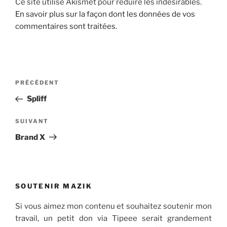
Ce site utilise Akismet pour réduire les indésirables.
En savoir plus sur la façon dont les données de vos
commentaires sont traitées
.
Navigation
Article
PRÉCÉDENT
de
précédent
Spliff
l’article
Article
SUIVANT
suivant
Brand X
SOUTENIR MAZIK
Si vous aimez mon contenu et souhaitez soutenir mon
travail, un petit don via Tipeee serait grandement