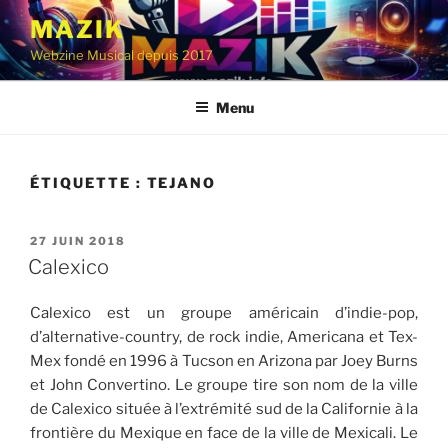
Aller
MAZIK
au
Webzine Musical depuis 2017
contenu
principal
Menu
ÉTIQUETTE :
TEJANO
PUBLIÉ
27 JUIN 2018
LE
Calexico
Calexico est un groupe américain d’indie-pop,
d’alternative-country, de rock indie, Americana et Tex-
Mex fondé en 1996 à Tucson en Arizona par Joey Burns
et John Convertino. Le groupe tire son nom de la ville
de Calexico située à l’extrémité sud de la Californie à la
frontière du Mexique en face de la ville de Mexicali. Le