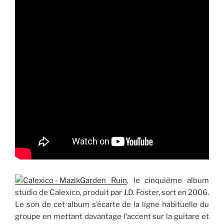
Garden Ruin
, le cinquième album
studio de Calexico, produit par J.D. Foster, sort en 2006.
Le son de cet album s’écarte de la ligne habituelle du
groupe en mettant davantage l’accent sur la guitare et