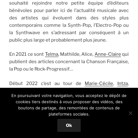
souhaité rejoindre notre petite équipe d’éditeurs
bénévoles pour parler ici de l’actualité musicale avec
des artistes qui évoluent dans des styles plus
contemporains comme la Synth-Pop, l’Electro-Pop ou
la Synthwave en s’adressant par conséquent à un
public plus large et probablement plus jeune.
En 2021 ce sont
Telma
, Mathilde, Alice,
Anne-Claire
qui
publient des articles concernant la Chanson Française,
la Pop ou le Rock-Progressif…
Début 2022 c’est au tour de
Marie-Cécile
,
Intza
,
Clémence
,
Fabiola
,
Stéphanie
et
Romain
de rejoindre
En poursuivant votre navigation, vous acceptez le dépôt de
notre équipe rédactionnelle et de lui apporter un
cookies tiers destinés à vous proposer des vidéos, des
regard neuf sur l’actualité musicale.
boutons de partage, des remontées de contenus de
plateformes sociales.
2023, ce sont
Victor
,
Emmanuelle
,
Laury
Nico
et
Ok
Guillaume
qui ont souhaité apporter leur pierre à
l’édifice.