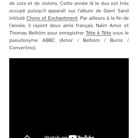
de cors et de violons. Cette année là le duo est très
occupé puisqu’il apparaît sur l’album de Giant Sand
intitulé
Chore of Enchantment
. Par ailleurs à la fin de
l’année, il rejoint deux amis français Naïm Amor et
Thomas Belhôm pour enregistrer
Tête à Tête
sous le
pseudonyme ABBC (Amor / Belhom / Burns /
Convertino).