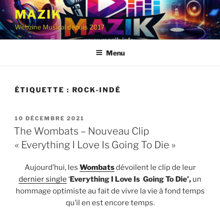
Aller
MAZIK
au
Webzine Musical depuis 2017
contenu
principal
Menu
ÉTIQUETTE :
ROCK-INDÉ
PUBLIÉ
10 DÉCEMBRE 2021
LE
The Wombats – Nouveau Clip
« Everything I Love Is Going To Die »
Aujourd’hui, les
Wombats
dévoilent le clip de leur
dernier single
‘
Everything I Love Is Going To Die’,
un
hommage optimiste au fait de vivre la vie à fond temps
qu’il en est encore temps.