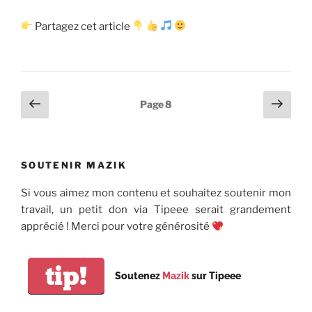
Partagez cet article
Pagination
Page
Page
Page
8
précédente
suiv
des
publications
SOUTENIR MAZIK
Si vous aimez mon contenu et souhaitez soutenir mon
travail, un petit don via Tipeee serait grandement
apprécié ! Merci pour votre générosité
tip!
Soutenez
Mazik
sur Tipeee