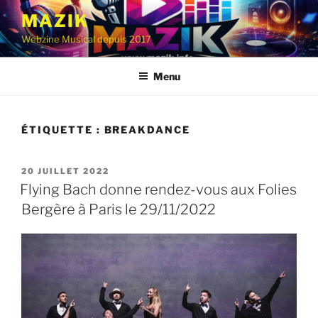
Aller
MAZIK
au
Webzine Musical depuis 2017
contenu
principal
Menu
ÉTIQUETTE :
BREAKDANCE
PUBLIÉ
20 JUILLET 2022
LE
Flying Bach donne rendez-vous aux Folies
Bergère à Paris le 29/11/2022