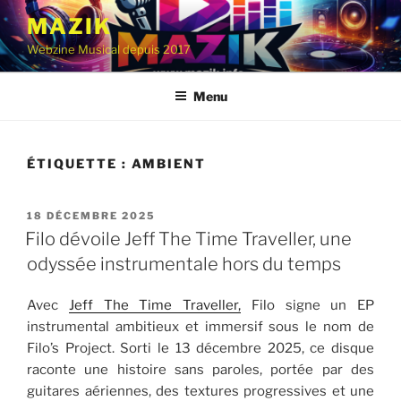
Aller
MAZIK
au
Webzine Musical depuis 2017
contenu
principal
Menu
ÉTIQUETTE :
AMBIENT
PUBLIÉ
18 DÉCEMBRE 2025
LE
Filo dévoile Jeff The Time Traveller, une
odyssée instrumentale hors du temps
Avec
Jeff The Time Traveller,
Filo signe un EP
instrumental ambitieux et immersif sous le nom de
Filo’s Project. Sorti le 13 décembre 2025, ce disque
raconte une histoire sans paroles, portée par des
guitares aériennes, des textures progressives et une