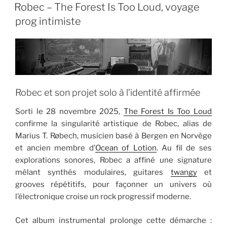
LE
Robec – The Forest Is Too Loud, voyage
prog intimiste
Robec et son projet solo à l’identité affirmée
Sorti le 28 novembre 2025,
The Forest Is Too Loud
confirme la singularité artistique de Robec, alias de
Marius T. Røbech, musicien basé à Bergen en Norvège
et ancien membre d’
Ocean of Lotion
. Au fil de ses
explorations sonores, Robec a affiné une signature
mêlant synthés modulaires, guitares
twangy
et
grooves répétitifs, pour façonner un univers où
l’électronique croise un rock progressif moderne.
Cet album instrumental prolonge cette démarche :