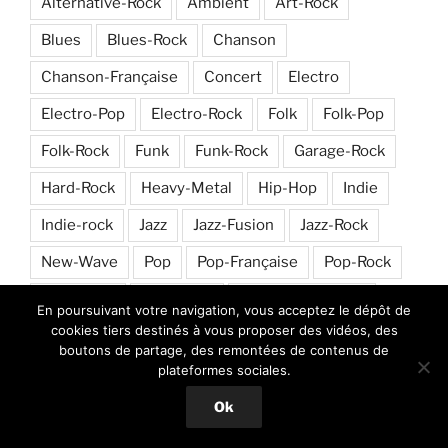
Alternative-Rock
Ambient
Art-Rock
Blues
Blues-Rock
Chanson
Chanson-Française
Concert
Electro
Electro-Pop
Electro-Rock
Folk
Folk-Pop
Folk-Rock
Funk
Funk-Rock
Garage-Rock
Hard-Rock
Heavy-Metal
Hip-Hop
Indie
Indie-rock
Jazz
Jazz-Fusion
Jazz-Rock
New-Wave
Pop
Pop-Française
Pop-Rock
Post-Punk
Post-Rock
Progressive-Rock
En poursuivant votre navigation, vous acceptez le dépôt de
cookies tiers destinés à vous proposer des vidéos, des
Psychedelic-Rock
Punk-Rock
Reggae
boutons de partage, des remontées de contenus de
plateformes sociales.
Rock
Rock & Roll
Rock-Alternatif
Ok
Rock-Français
Rock-Progressif
Rock-Psychédélique
Soft-Rock
Soul