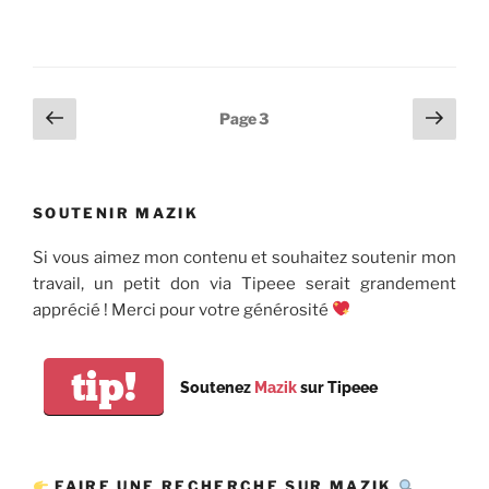
Pagination
Page
Page
Page
3
précédente
suiv
des
publications
SOUTENIR MAZIK
Si vous aimez mon contenu et souhaitez soutenir mon
travail, un petit don via Tipeee serait grandement
apprécié ! Merci pour votre générosité
tip!
Soutenez
Mazik
sur Tipeee
FAIRE UNE RECHERCHE SUR MAZIK