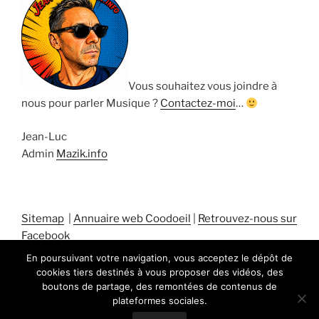
Vous souhaitez vous joindre à
nous pour parler Musique ?
Contactez-moi
…
Jean-Luc
Admin
Mazik.info
Sitemap
|
Annuaire web Coodoeil
|
Retrouvez-nous sur
Facebook
En poursuivant votre navigation, vous acceptez le dépôt de
cookies tiers destinés à vous proposer des vidéos, des
boutons de partage, des remontées de contenus de
plateformes sociales.