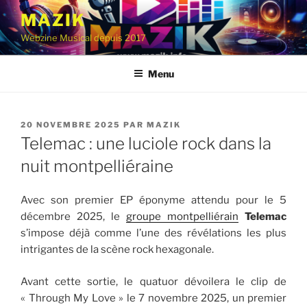
Aller
MAZIK
au
Webzine Musical depuis 2017
contenu
principal
Menu
PUBLIÉ
20 NOVEMBRE 2025
PAR
MAZIK
LE
Telemac : une luciole rock dans la
nuit montpelliéraine
Avec son premier EP éponyme attendu pour le 5
décembre 2025, le
groupe montpelliérain
Telemac
s’impose déjà comme l’une des révélations les plus
intrigantes de la scène rock hexagonale.
Avant cette sortie, le quatuor dévoilera le clip de
« Through My Love » le 7 novembre 2025, un premier