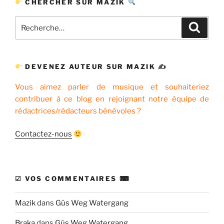
CHERCHER SUR MAZIK
Recherche
Recher
pour
:
DEVENEZ AUTEUR SUR MAZIK ✍
Vous aimez parler de musique et souhaiteriez
contribuer à ce blog en rejoignant notre équipe de
rédactrices/rédacteurs bénévoles ?
Contactez-nous
☑ VOS COMMENTAIRES ⌨
Mazik
dans
Güs Weg Watergang
Braka
dans
Güs Weg Watergang