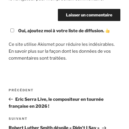
Oui, ajoutez moi à votre liste de diffusion.
Ce site utilise Akismet pour réduire les indésirables.
En savoir plus sur la façon dont les données de vos
commentaires sont traitées
.
Navigation
Article
PRÉCÉDENT
de
précédent
Eric Serra Live, le compositeur en tournée
l’article
française en 2026 !
Article
SUIVANT
suivant
Robert Luther Smith dévoile « Didn’t I Say »