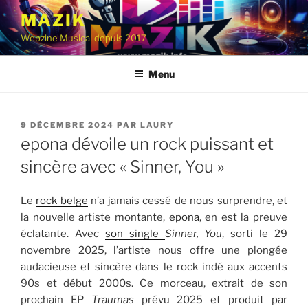
Aller
MAZIK
au
Webzine Musical depuis 2017
contenu
principal
Menu
PUBLIÉ
9 DÉCEMBRE 2024
PAR
LAURY
LE
epona dévoile un rock puissant et
sincère avec « Sinner, You »
Le
rock belge
n’a jamais cessé de nous surprendre, et
la nouvelle artiste montante,
epona
, en est la preuve
éclatante. Avec
son single
Sinner, You
, sorti le 29
novembre 2025, l’artiste nous offre une plongée
audacieuse et sincère dans le rock indé aux accents
90s et début 2000s. Ce morceau, extrait de son
prochain EP
Traumas
prévu 2025 et produit par