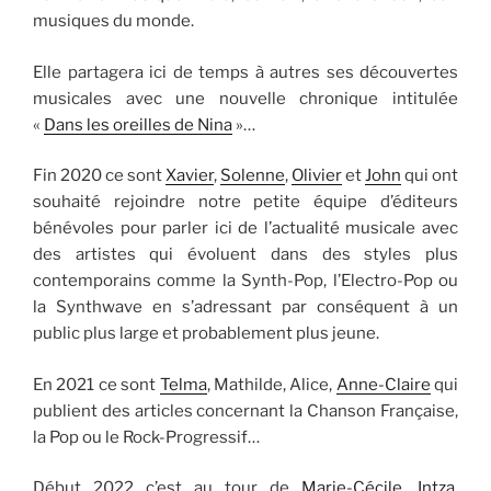
musiques du monde.
Elle partagera ici de temps à autres ses découvertes
musicales avec une nouvelle chronique intitulée
«
Dans les oreilles de Nina
»…
Fin 2020 ce sont
Xavier
,
Solenne
,
Olivier
et
John
qui ont
souhaité rejoindre notre petite équipe d’éditeurs
bénévoles pour parler ici de l’actualité musicale avec
des artistes qui évoluent dans des styles plus
contemporains comme la Synth-Pop, l’Electro-Pop ou
la Synthwave en s’adressant par conséquent à un
public plus large et probablement plus jeune.
En 2021 ce sont
Telma
, Mathilde, Alice,
Anne-Claire
qui
publient des articles concernant la Chanson Française,
la Pop ou le Rock-Progressif…
Début 2022 c’est au tour de
Marie-Cécile
,
Intza
,