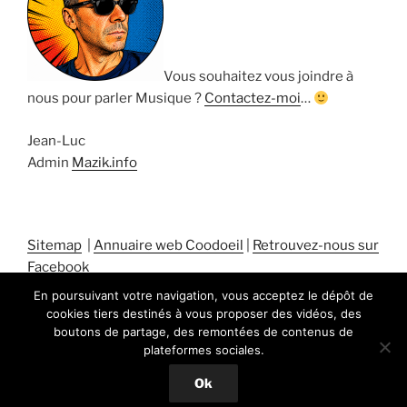
Vous souhaitez vous joindre à
nous pour parler Musique ?
Contactez-moi
…
Jean-Luc
Admin
Mazik.info
Sitemap
|
Annuaire web Coodoeil
|
Retrouvez-nous sur
Facebook
En poursuivant votre navigation, vous acceptez le dépôt de
cookies tiers destinés à vous proposer des vidéos, des
boutons de partage, des remontées de contenus de
plateformes sociales.
Fièrement propulsé par WordPress
Ok