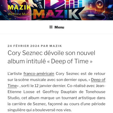
Aller
MAZIK
au
Webzine Musical depuis 2017
contenu
principal
Menu
PUBLIÉ
24 FÉVRIER 2024
PAR
MAZIK
LE
Cory Seznec dévoile son nouvel
album intitulé « Deep of Time »
L’artiste
franco-américain
Cory Seznec est de retour
sur la scène musicale avec son dernier opus, «
Deep of
Time
« , sorti le 12 janvier dernier. Co-réalisé avec Jean-
Etienne Loose et Geoffroy Dauptain de Tonehouse
Studio, cet album marque un tournant artistique dans
la carrière de Seznec, façonné au cours d’une période
singulière qui a bouleversé nos vies.