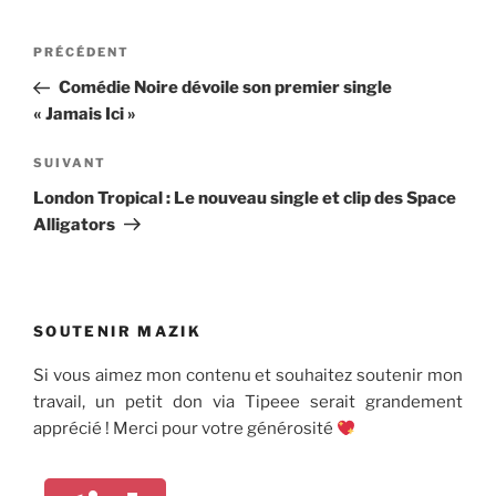
Navigation
Article
PRÉCÉDENT
de
précédent
Comédie Noire dévoile son premier single
l’article
« Jamais Ici »
Article
SUIVANT
suivant
London Tropical : Le nouveau single et clip des Space
Alligators
SOUTENIR MAZIK
Si vous aimez mon contenu et souhaitez soutenir mon
travail, un petit don via Tipeee serait grandement
apprécié ! Merci pour votre générosité