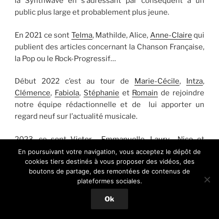
la Synthwave en s’adressant par conséquent à un
public plus large et probablement plus jeune.
En 2021 ce sont
Telma
, Mathilde, Alice,
Anne-Claire
qui
publient des articles concernant la Chanson Française,
la Pop ou le Rock-Progressif…
Début 2022 c’est au tour de
Marie-Cécile
,
Intza
,
Clémence
,
Fabiola
,
Stéphanie
et
Romain
de rejoindre
notre équipe rédactionnelle et de lui apporter un
regard neuf sur l’actualité musicale.
2023, ce sont
Victor
,
Emmanuelle
,
Laury
Nico
et
Guillaume
qui ont souhaité apporter leur pierre à
En poursuivant votre navigation, vous acceptez le dépôt de
cookies tiers destinés à vous proposer des vidéos, des
l’édifice.
boutons de partage, des remontées de contenus de
plateformes sociales.
Marilou
nous a rejoint début 2024 suivi par
Maël
au
printemps. Novembre 2024 nous accueillons
Ok
Cassandre
.