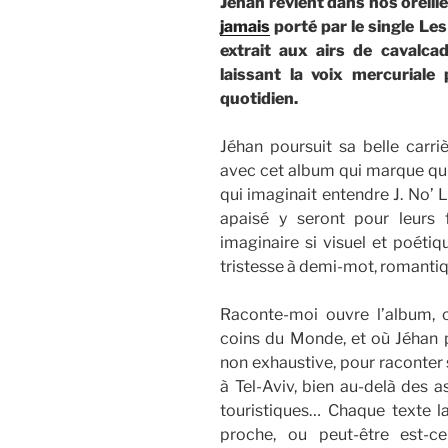
Jéhan revient dans nos oreil
jamais
porté par le single Le
extrait aux airs de cavalca
laissant la voix mercurial
quotidien.
Jéhan poursuit sa belle carri
avec cet album qui marque qu
qui imaginait entendre J. No’ 
apaisé y seront pour leurs
imaginaire si visuel et poétiqu
tristesse à demi-mot, romanti
Raconte-moi ouvre l’album, 
coins du Monde, et où Jéhan p
non exhaustive, pour raconter 
à Tel-Aviv, bien au-delà des 
touristiques… Chaque texte lai
proche, ou peut-être est-ce