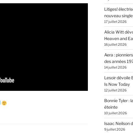
Litiges! électr
nouveau singl
17 juillet 2026
Alicia Witt dé
Heaven and Ea
16 juillet 2026
Aera : pionnier
des années 19
14 juillet 2026
Lesoir dévoile
Is Now Today
12 juillet 2026
Bonnie Tyler : l
éteinte
10 juillet 2026
Isaac Neilson d
9 juillet 2026