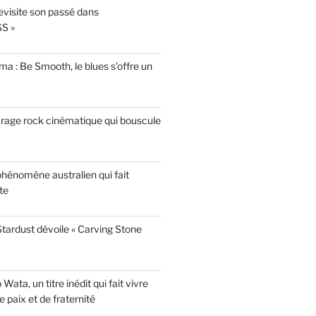
evisite son passé dans
S »
a : Be Smooth, le blues s’offre un
garage rock cinématique qui bouscule
phénomène australien qui fait
te
tardust dévoile « Carving Stone
ata, un titre inédit qui fait vivre
paix et de fraternité