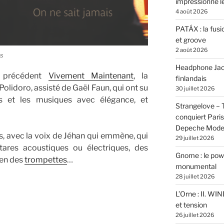
impressionne 
4 août 2026
PATÁX : la fusi
et groove
2 août 2026
is
Headphone Jacks
 précédent
Vivement Maintenant
, la
finlandais
 Polidoro, assisté de Gaël Faun, qui ont su
30 juillet 2026
es et les musiques avec élégance, et
Strangelove –
conquiert Pari
Depeche Mod
, avec la voix de Jéhan qui emmène, qui
29 juillet 2026
tares acoustiques ou électriques, des
Gnome : le powe
ien des
trompettes
…
monumental
28 juillet 2026
L’Orne : II. W
et tension
26 juillet 2026