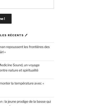
LES RÉCENTS 🖊
n repoussent les frontières des
rl »
Medicine Sound, un voyage
ntre nature et spiritualité
 monter la température avec «
n : la jeune prodige de la basse qui