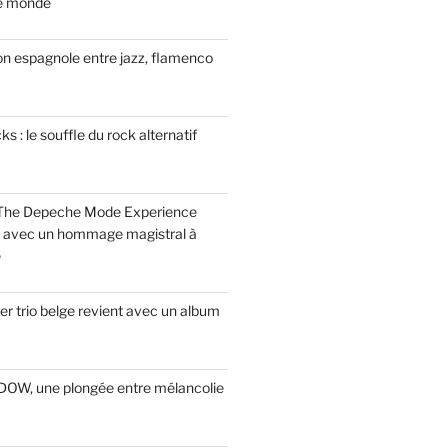
le monde
on espagnole entre jazz, flamenco
 : le souffle du rock alternatif
 The Depeche Mode Experience
s avec un hommage magistral à
e
r trio belge revient avec un album
INDOW, une plongée entre mélancolie