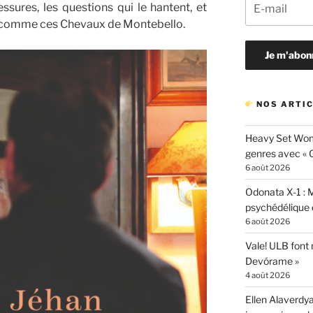
essures, les questions qui le hantent, et
 comme ces Chevaux de Montebello.
NOS ARTIC
Heavy Set Woma
genres avec « Gi
6 août 2026
Odonata X-1 : 
psychédélique e
6 août 2026
Vale! ULB font
Devórame »
4 août 2026
Ellen Alaverdya