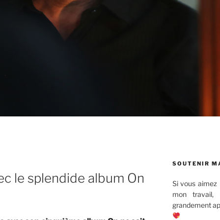
SOUTENIR M
ec le splendide album On
Si vous aimez 
mon travail,
grandement app