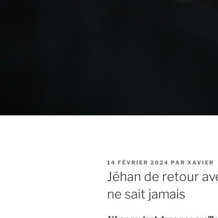
PUBLIÉ
14 FÉVRIER 2024
PAR
XAVIER
LE
Jéhan de retour av
ne sait jamais