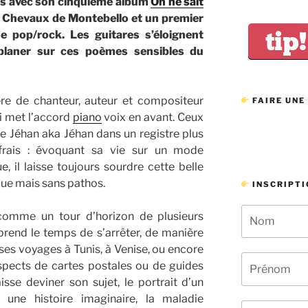
les avec son cinquième album
On ne sait
s Chevaux de Montebello et un premier
tip!
de pop/rock. Les guitares s’éloignent
e planer sur ces poèmes sensibles du
ère de chanteur, auteur et compositeur
FAIRE UNE
i met l’accord
piano
voix en avant. Ceux
Le Jéhan aka Jéhan dans un registre plus
 frais : évoquant sa vie sur un mode
e, il laisse toujours sourdre cette belle
que mais sans pathos.
INSCRIPTI
comme un tour d’horizon de plusieurs
rend le temps de s’arrêter, de manière
ses voyages à Tunis, à Venise, ou encore
aspects de cartes postales ou de guides
sse deviner son sujet, le portrait d’un
 une histoire imaginaire, la maladie