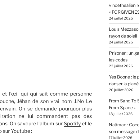
vincethealien r
« FORGIVENES
24 juillet 2026
Louis Mezzasom
rayon de soleil
24 juillet 2026
Prisoner : un 
les codes
22 juillet 2026
Yes Boone : le 
danser la planè
20 juillet 2026
é et l’œil qui qui sait comme personne
From Sand To S
 mouche, Jéhan de son vrai nom J.No Le
From Space »
écrivain. On se demande pourquoi plus
18 juillet 2026
piration ne lui commandent pas des
ons. On savoure l’album sur
Spotify
et le
Naâman : Coco W
 sur Youtube :
son message de 
17 juillet 2026