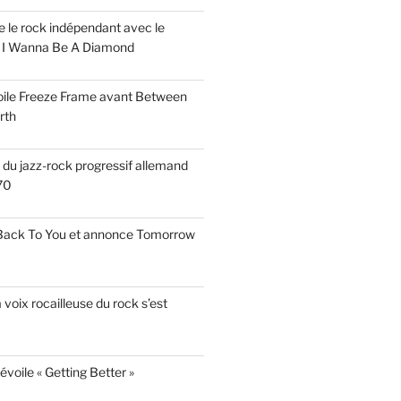
ise le rock indépendant avec le
e I Wanna Be A Diamond
voile Freeze Frame avant Between
rth
s du jazz-rock progressif allemand
70
 Back To You et annonce Tomorrow
a voix rocailleuse du rock s’est
évoile « Getting Better »