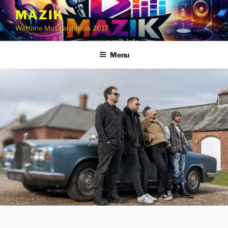
Aller
MAZIK
au
Webzine Musical depuis 2017
contenu
principal
Menu