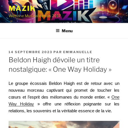
Aller
MAZIK
au
Webzine Musical depuis 2017
contenu
principal
Menu
PUBLIÉ
14 SEPTEMBRE 2023
PAR
EMMANUELLE
LE
Beldon Haigh dévoile un titre
nostalgique: « One Way Holiday »
Le groupe écossais Beldon Haigh est de retour avec un
nouveau morceau captivant qui promet de toucher les
cœurs et l’esprit des mélomanes du monde entier. «
One
Way Holiday
» offre une réflexion poignante sur les
relations, les souvenirs et la véritable essence de la vie.