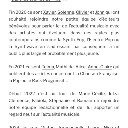
Fin 2020 ce sont
Xavier
,
Solenne
,
Olivier
et
John
qui ont
souhaité rejoindre notre petite équipe d’éditeurs
bénévoles pour parler ici de l’actualité musicale avec
des artistes qui évoluent dans des styles plus
contemporains comme la Synth-Pop, l’Electro-Pop ou
la Synthwave en s’adressant par conséquent à un
public plus large et probablement plus jeune.
En 2021 ce sont
Telma
, Mathilde, Alice,
Anne-Claire
qui
publient des articles concernant la Chanson Française,
la Pop ou le Rock-Progressif…
Début 2022 c’est au tour de
Marie-Cécile
,
Intza
,
Clémence
,
Fabiola
,
Stéphanie
et
Romain
de rejoindre
notre équipe rédactionnelle et de lui apporter un
regard neuf sur l’actualité musicale.
2023, ce sont
Victor
,
Emmanuelle
,
Laury
Nico
et