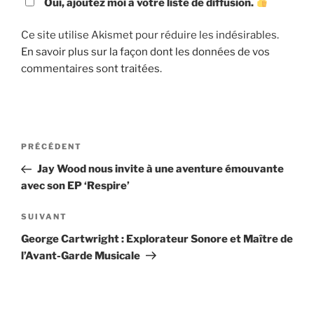
Oui, ajoutez moi à votre liste de diffusion.
Ce site utilise Akismet pour réduire les indésirables.
En savoir plus sur la façon dont les données de vos
commentaires sont traitées
.
Navigation
Article
PRÉCÉDENT
de
précédent
Jay Wood nous invite à une aventure émouvante
l’article
avec son EP ‘Respire’
Article
SUIVANT
suivant
George Cartwright : Explorateur Sonore et Maître de
l’Avant-Garde Musicale