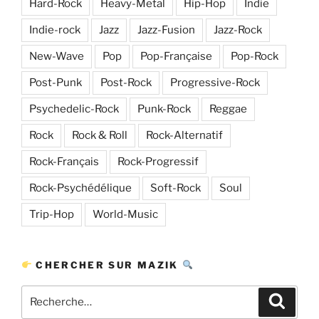
Hard-Rock
Heavy-Metal
Hip-Hop
Indie
Indie-rock
Jazz
Jazz-Fusion
Jazz-Rock
New-Wave
Pop
Pop-Française
Pop-Rock
Post-Punk
Post-Rock
Progressive-Rock
Psychedelic-Rock
Punk-Rock
Reggae
Rock
Rock & Roll
Rock-Alternatif
Rock-Français
Rock-Progressif
Rock-Psychédélique
Soft-Rock
Soul
Trip-Hop
World-Music
CHERCHER SUR MAZIK
Recherche
Recher
pour