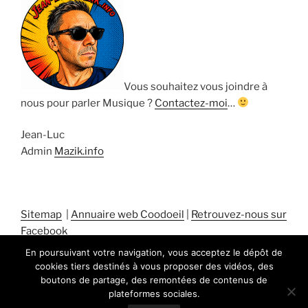
Vous souhaitez vous joindre à
nous pour parler Musique ?
Contactez-moi
…
Jean-Luc
Admin
Mazik.info
Sitemap
|
Annuaire web Coodoeil
|
Retrouvez-nous sur
Facebook
En poursuivant votre navigation, vous acceptez le dépôt de
cookies tiers destinés à vous proposer des vidéos, des
boutons de partage, des remontées de contenus de
plateformes sociales.