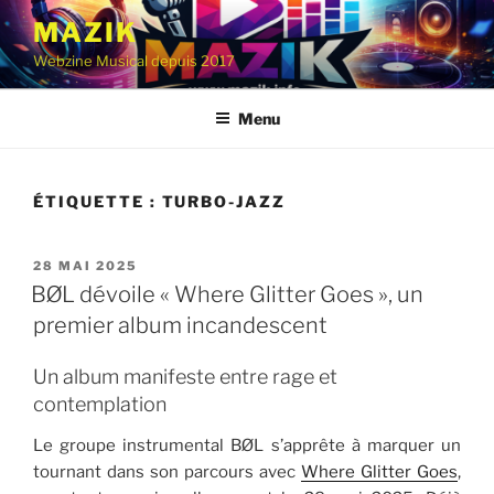
Aller
MAZIK
au
Webzine Musical depuis 2017
contenu
principal
Menu
ÉTIQUETTE :
TURBO-JAZZ
PUBLIÉ
28 MAI 2025
LE
BØL dévoile « Where Glitter Goes », un
premier album incandescent
Un album manifeste entre rage et
contemplation
Le groupe instrumental BØL s’apprête à marquer un
tournant dans son parcours avec
Where Glitter Goes
,