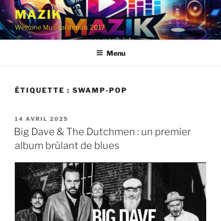
Aller
MAZIK
au
Webzine Musical depuis 2017
contenu
principal
Menu
ÉTIQUETTE :
SWAMP-POP
PUBLIÉ
14 AVRIL 2025
LE
Big Dave & The Dutchmen : un premier
album brûlant de blues