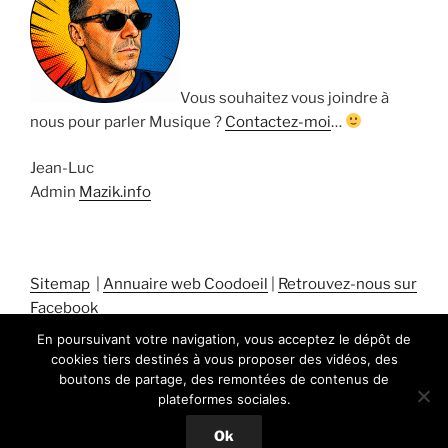
Vous souhaitez vous joindre à
nous pour parler Musique ?
Contactez-moi
…
Jean-Luc
Admin
Mazik.info
Sitemap
|
Annuaire web Coodoeil
|
Retrouvez-nous sur
Facebook
En poursuivant votre navigation, vous acceptez le dépôt de
cookies tiers destinés à vous proposer des vidéos, des
boutons de partage, des remontées de contenus de
plateformes sociales.
Fièrement propulsé par WordPress
Ok