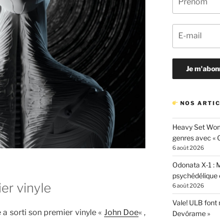
NOS ARTIC
Heavy Set Woma
genres avec « Gi
6 août 2026
Odonata X-1 : 
psychédélique e
er vinyle
6 août 2026
Vale! ULB font
a sorti son premier vinyle «
John Doe
« ,
Devórame »