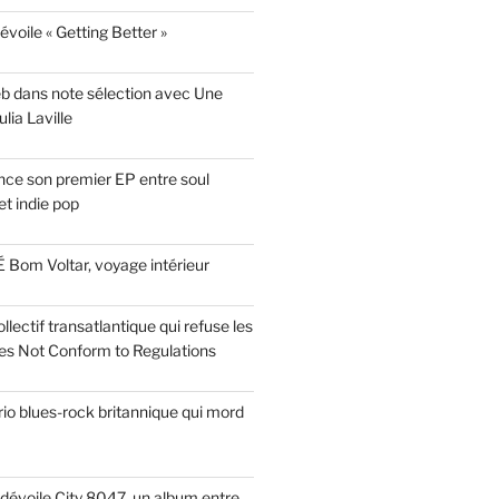
évoile « Getting Better »
eb dans note sélection avec Une
lia Laville
ce son premier EP entre soul
t indie pop
 Bom Voltar, voyage intérieur
llectif transatlantique qui refuse les
es Not Conform to Regulations
rio blues-rock britannique qui mord
dévoile City 8047, un album entre