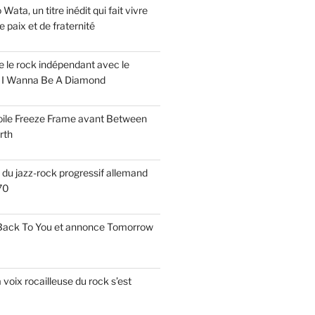
ata, un titre inédit qui fait vivre
paix et de fraternité
ise le rock indépendant avec le
e I Wanna Be A Diamond
voile Freeze Frame avant Between
rth
s du jazz-rock progressif allemand
70
 Back To You et annonce Tomorrow
a voix rocailleuse du rock s’est