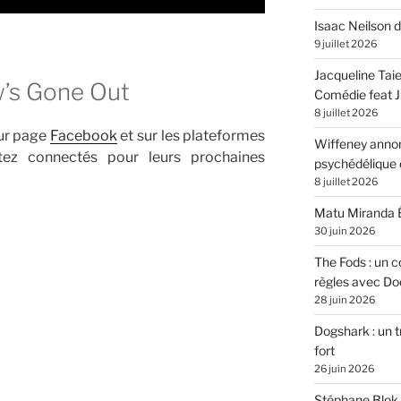
Isaac Neilson d
9 juillet 2026
Jacqueline Tai
’s Gone Out
Comédie feat Ju
8 juillet 2026
eur page
Facebook
et sur les plateformes
Wiffeney annon
tez connectés pour leurs prochaines
psychédélique e
8 juillet 2026
Matu Miranda É
30 juin 2026
O
The Fods : un co
règles avec Do
28 juin 2026
Dogshark : un t
fort
26 juin 2026
Stéphane Blok 