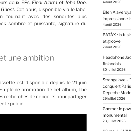
eurs deux EPs,
Final Alarm
et
John Doe
,
4 août 2026
 Ghost
. Cet opus, disponible via le label
Ellen Alaverdya
n tournant avec des sonorités plus
impressionne 
ock sombre et puissante, signature du
4 août 2026
PATÁX : la fusi
et groove
2 août 2026
et une ambition
Headphone Jacks
finlandais
30 juillet 2026
Strangelove –
assette est disponible depuis le 21 juin
conquiert Pari
 En pleine promotion de cet album, The
Depeche Mod
es recherches de concerts pour partager
29 juillet 2026
ec le public.
Gnome : le powe
monumental
28 juillet 2026