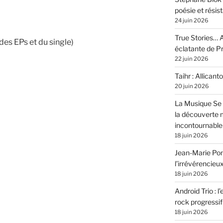
poésie et résis
24 juin 2026
True Stories… A
es EPs et du single)
éclatante de 
22 juin 2026
Taihr : Allicanto
20 juin 2026
La Musique Se 
la découverte 
incontournable
18 juin 2026
Jean-Marie Pons
l’irrévérencieu
18 juin 2026
Android Trio : l
rock progressif
18 juin 2026