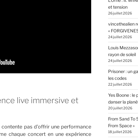
L’Orne : II. W
et tension
26 juillet 2026
vincethealien r
« FORGIVENES
24 juillet 2026
Louis Mezzasom
rayon de soleil
24 juillet 2026
Prisoner : un 
les codes
22 juillet 2026
Yes Boone : le 
nce live immersive et
danser la planè
20 juillet 2026
From Sand To S
From Space »
contente pas d’offrir une performance
18 juillet 2026
orme chaque concert en une expérience