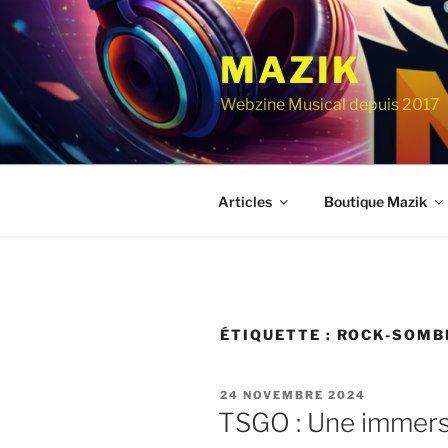
Aller
au
MAZIK
contenu
principal
Webzine Musical depuis 2017
Articles
Boutique Mazik
ÉTIQUETTE :
ROCK-SOMB
PUBLIÉ
24 NOVEMBRE 2024
LE
TSGO : Une immers