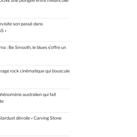
INDOW, une plongée entre mélancolie
evisite son passé dans
S »
a : Be Smooth, le blues s’offre un
garage rock cinématique qui bouscule
phénomène australien qui fait
te
tardust dévoile « Carving Stone