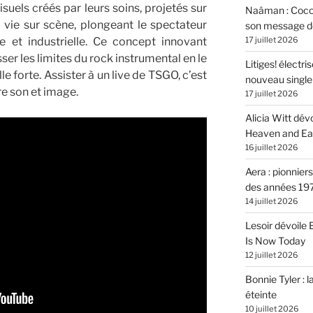
isuels créés par leurs soins, projetés sur
Naâman : Coco W
 vie sur scène, plongeant le spectateur
son message de 
17 juillet 2026
et industrielle. Ce concept innovant
ser les limites du rock instrumental en le
Litiges! électr
e forte. Assister à un live de TSGO, c’est
nouveau singl
re son et image.
17 juillet 2026
Alicia Witt dé
Heaven and Ea
16 juillet 2026
Aera : pionnier
des années 19
14 juillet 2026
Lesoir dévoile
Is Now Today
12 juillet 2026
Bonnie Tyler : l
éteinte
10 juillet 2026