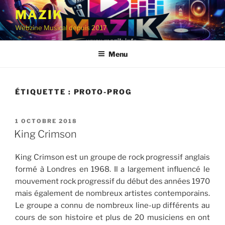
Aller
MAZIK
au
Webzine Musical depuis 2017
contenu
principal
Menu
ÉTIQUETTE :
PROTO-PROG
PUBLIÉ
1 OCTOBRE 2018
LE
King Crimson
King Crimson est un groupe de rock progressif anglais
formé à Londres en 1968. Il a largement influencé le
mouvement rock progressif du début des années 1970
mais également de nombreux artistes contemporains.
Le groupe a connu de nombreux line-up différents au
cours de son histoire et plus de 20 musiciens en ont