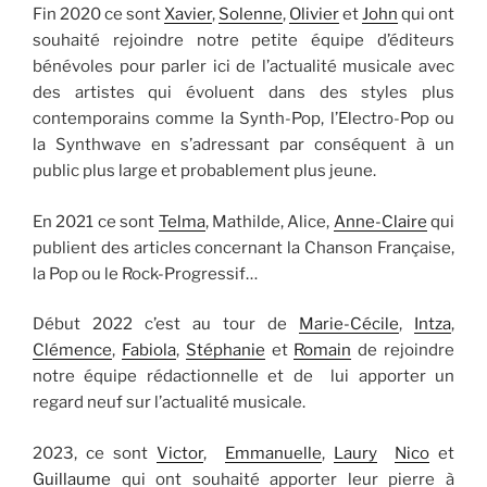
Fin 2020 ce sont
Xavier
,
Solenne
,
Olivier
et
John
qui ont
souhaité rejoindre notre petite équipe d’éditeurs
bénévoles pour parler ici de l’actualité musicale avec
des artistes qui évoluent dans des styles plus
contemporains comme la Synth-Pop, l’Electro-Pop ou
la Synthwave en s’adressant par conséquent à un
public plus large et probablement plus jeune.
En 2021 ce sont
Telma
, Mathilde, Alice,
Anne-Claire
qui
publient des articles concernant la Chanson Française,
la Pop ou le Rock-Progressif…
Début 2022 c’est au tour de
Marie-Cécile
,
Intza
,
Clémence
,
Fabiola
,
Stéphanie
et
Romain
de rejoindre
notre équipe rédactionnelle et de lui apporter un
regard neuf sur l’actualité musicale.
2023, ce sont
Victor
,
Emmanuelle
,
Laury
Nico
et
Guillaume
qui ont souhaité apporter leur pierre à