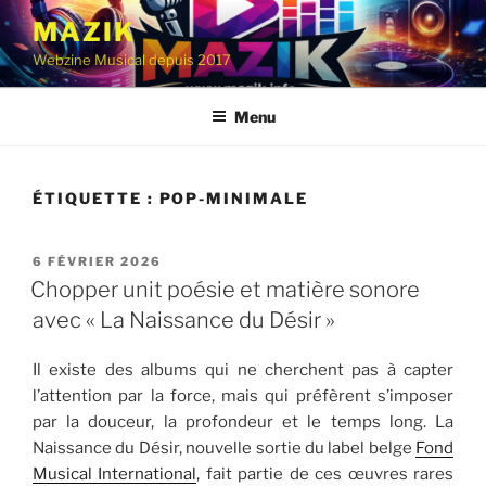
Aller
MAZIK
au
Webzine Musical depuis 2017
contenu
principal
Menu
ÉTIQUETTE :
POP-MINIMALE
PUBLIÉ
6 FÉVRIER 2026
LE
Chopper unit poésie et matière sonore
avec « La Naissance du Désir »
Il existe des albums qui ne cherchent pas à capter
l’attention par la force, mais qui préfèrent s’imposer
par la douceur, la profondeur et le temps long. La
Naissance du Désir, nouvelle sortie du label belge
Fond
Musical International
, fait partie de ces œuvres rares