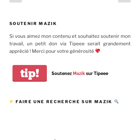
précédente
suiv
des
publications
SOUTENIR MAZIK
Si vous aimez mon contenu et souhaitez soutenir mon
travail, un petit don via Tipeee serait grandement
apprécié ! Merci pour votre générosité
tip!
Soutenez
Mazik
sur Tipeee
FAIRE UNE RECHERCHE SUR MAZIK