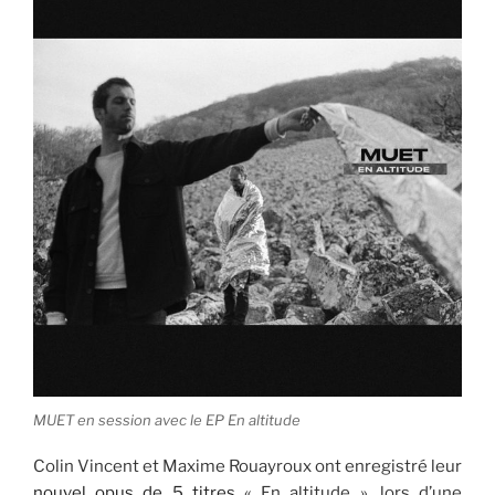
MUET en session avec le EP En altitude
Colin Vincent et Maxime Rouayroux ont enregistré leur
nouvel opus de 5 titres
« En altitude », lors d’une