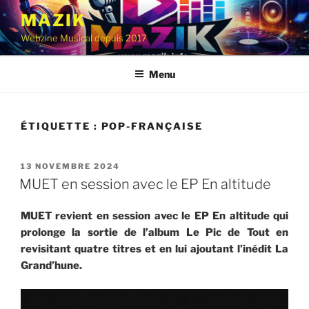
Aller
MAZIK
au
Webzine Musical depuis 2017
contenu
principal
Menu
ÉTIQUETTE :
POP-FRANÇAISE
PUBLIÉ
13 NOVEMBRE 2024
LE
MUET en session avec le EP En altitude
MUET revient en session avec le EP En altitude qui
prolonge la sortie de l’album Le Pic de Tout en
revisitant quatre titres et en lui ajoutant l’inédit La
Grand’hune.