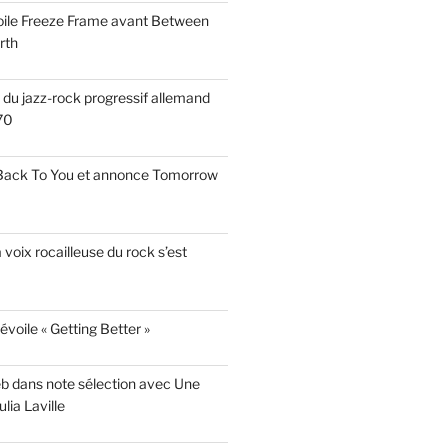
voile Freeze Frame avant Between
rth
s du jazz-rock progressif allemand
70
 Back To You et annonce Tomorrow
a voix rocailleuse du rock s’est
évoile « Getting Better »
eb dans note sélection avec Une
lia Laville