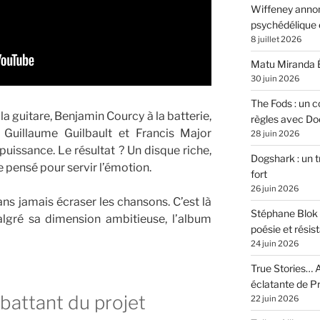
Wiffeney annon
psychédélique e
8 juillet 2026
Matu Miranda É
30 juin 2026
The Fods : un co
la guitare, Benjamin Courcy à la batterie,
règles avec Do
 Guillaume Guilbault et Francis Major
28 juin 2026
puissance. Le résultat ? Un disque riche,
Dogshark : un t
 pensé pour servir l’émotion.
fort
26 juin 2026
s jamais écraser les chansons. C’est là
Stéphane Blok 
algré sa dimension ambitieuse, l’album
poésie et résis
24 juin 2026
True Stories… A
éclatante de 
 battant du projet
22 juin 2026