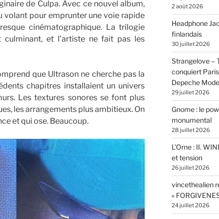
aginaire de Culpa. Avec ce nouvel album,
2 août 2026
u volant pour emprunter une voie rapide
Headphone Jacks
resque cinématographique. La trilogie
finlandais
culminant, et l’artiste ne fait pas les
30 juillet 2026
Strangelove –
conquiert Pari
omprend que Ultrason ne cherche pas la
Depeche Mod
ents chapitres installaient un univers
29 juillet 2026
murs. Les textures sonores se font plus
ques, les arrangements plus ambitieux. On
Gnome : le powe
monumental
ance et qui ose. Beaucoup.
28 juillet 2026
L’Orne : II. W
et tension
26 juillet 2026
vincethealien r
« FORGIVENES
24 juillet 2026