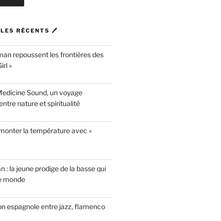
LES RÉCENTS 🖊
n repoussent les frontières des
rl »
Medicine Sound, un voyage
ntre nature et spiritualité
 monter la température avec «
n : la jeune prodige de la basse qui
le monde
on espagnole entre jazz, flamenco