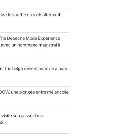
 : le souffle du rock alternatif
 The Depeche Mode Experience
s avec un hommage magistral à
e
r trio belge revient avec un album
INDOW, une plongée entre mélancolie
evisite son passé dans
S »