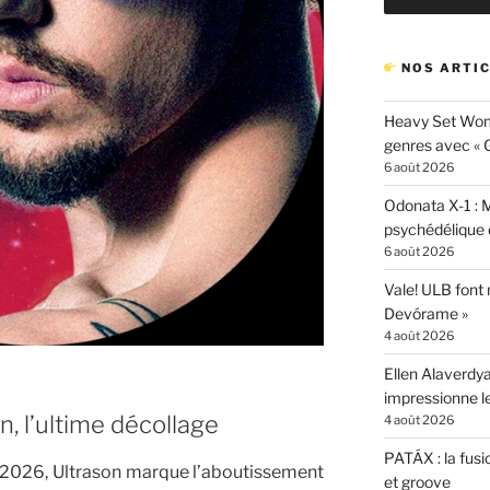
NOS ARTIC
Heavy Set Woma
genres avec « Gi
6 août 2026
Odonata X-1 : 
psychédélique e
6 août 2026
Vale! ULB font
Devórame »
4 août 2026
Ellen Alaverdya
impressionne 
n, l’ultime décollage
4 août 2026
PATÁX : la fusi
r 2026, Ultrason marque l’aboutissement
et groove