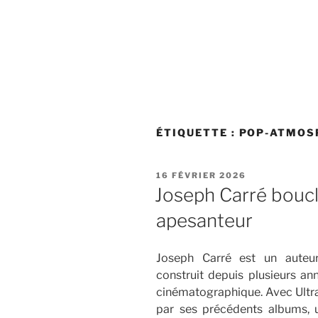
ÉTIQUETTE :
POP-ATMOS
PUBLIÉ
16 FÉVRIER 2026
LE
Joseph Carré boucle
apesanteur
Joseph Carré est un auteur
construit depuis plusieurs an
cinématographique. Avec Ultras
par ses précédents albums, u