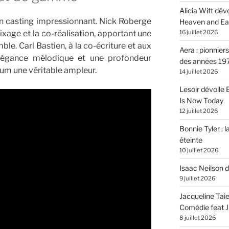
Alicia Witt dé
un casting impressionnant. Nick Roberge
Heaven and Ea
16 juillet 2026
mixage et la co-réalisation, apportant une
ble. Carl Bastien, à la co-écriture et aux
Aera : pionnier
élégance mélodique et une profondeur
des années 19
um une véritable ampleur.
14 juillet 2026
Lesoir dévoile
Is Now Today
12 juillet 2026
Bonnie Tyler : l
éteinte
10 juillet 2026
Isaac Neilson d
9 juillet 2026
Jacqueline Tai
Comédie feat Ju
8 juillet 2026