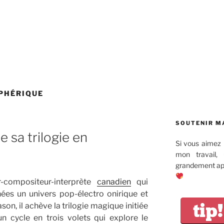
PHÉRIQUE
SOUTENIR M
 sa trilogie en
Si vous aimez 
mon travail,
grandement app
-compositeur-interprète
canadien
qui
nées un univers pop-électro onirique et
tip!
on, il achève la trilogie magique initiée
n cycle en trois volets qui explore le