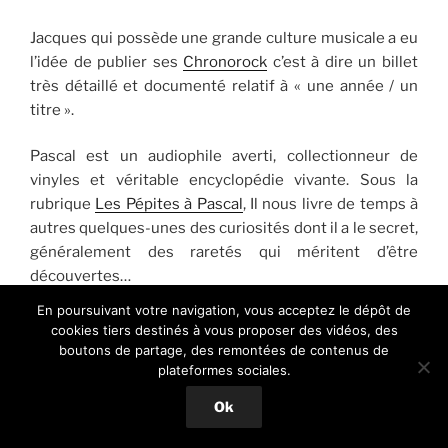
Jacques qui possède une grande culture musicale a eu
l’idée de publier ses
Chronorock
c’est à dire un billet
très détaillé et documenté relatif à « une année / un
titre ».
Pascal est un audiophile averti, collectionneur de
vinyles et véritable encyclopédie vivante. Sous la
rubrique
Les Pépites à Pascal
, Il nous livre de temps à
autres quelques-unes des curiosités dont il a le secret,
généralement des raretés qui méritent d’être
découvertes…
En poursuivant votre navigation, vous acceptez le dépôt de
Paul, amateur éclairé de musique rock et blues en
cookies tiers destinés à vous proposer des vidéos, des
particulier, souhaite lui aussi nous faire part de ses
boutons de partage, des remontées de contenus de
recommandations musicales sous la rubrique
Les Reco
plateformes sociales.
de Paulo
.
Ok
Nina s’est jointe à nous en septembre 2017. Il s’agit