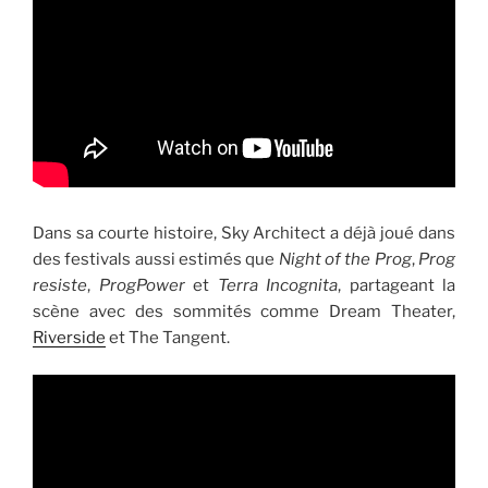
Dans sa courte histoire, Sky Architect a déjà joué dans
des festivals aussi estimés que
Night of the Prog
,
Prog
resiste
,
ProgPower
et
Terra Incognita
, partageant la
scène avec des sommités comme Dream Theater,
Riverside
et The Tangent.