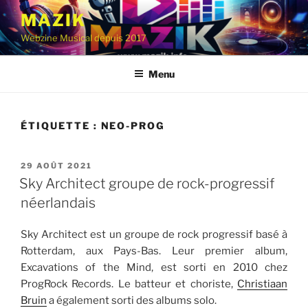
Aller
MAZIK
au
Webzine Musical depuis 2017
contenu
principal
Menu
ÉTIQUETTE :
NEO-PROG
PUBLIÉ
29 AOÛT 2021
LE
Sky Architect groupe de rock-progressif
néerlandais
Sky Architect est un groupe de rock progressif basé à
Rotterdam, aux Pays-Bas. Leur premier album,
Excavations of the Mind, est sorti en 2010 chez
ProgRock Records. Le batteur et choriste,
Christiaan
Bruin
a également sorti des albums solo.