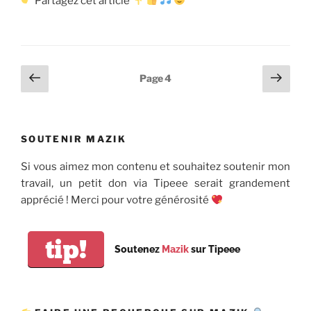
Partagez cet article
Pagination
Page
Page
Page
4
précédente
suiv
des
publications
SOUTENIR MAZIK
Si vous aimez mon contenu et souhaitez soutenir mon
travail, un petit don via Tipeee serait grandement
apprécié ! Merci pour votre générosité
tip!
Soutenez
Mazik
sur Tipeee