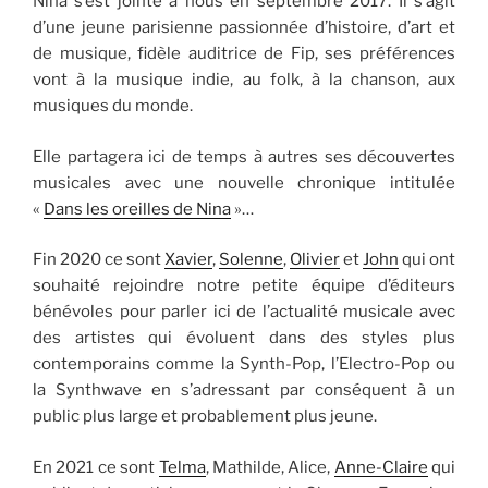
Nina s’est jointe à nous en septembre 2017. Il s’agit
d’une jeune parisienne passionnée d’histoire, d’art et
de musique, fidèle auditrice de Fip, ses préférences
vont à la musique indie, au folk, à la chanson, aux
musiques du monde.
Elle partagera ici de temps à autres ses découvertes
musicales avec une nouvelle chronique intitulée
«
Dans les oreilles de Nina
»…
Fin 2020 ce sont
Xavier
,
Solenne
,
Olivier
et
John
qui ont
souhaité rejoindre notre petite équipe d’éditeurs
bénévoles pour parler ici de l’actualité musicale avec
des artistes qui évoluent dans des styles plus
contemporains comme la Synth-Pop, l’Electro-Pop ou
la Synthwave en s’adressant par conséquent à un
public plus large et probablement plus jeune.
En 2021 ce sont
Telma
, Mathilde, Alice,
Anne-Claire
qui