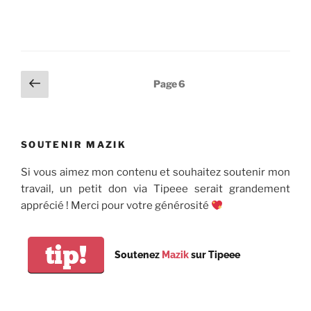
Pagination
Page
Page
6
précédente
des
publications
SOUTENIR MAZIK
Si vous aimez mon contenu et souhaitez soutenir mon
travail, un petit don via Tipeee serait grandement
apprécié ! Merci pour votre générosité
tip!
Soutenez
Mazik
sur Tipeee