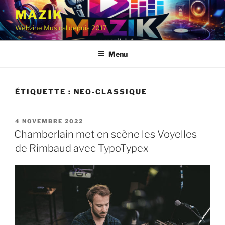
Aller
MAZIK
au
Webzine Musical depuis 2017
contenu
principal
Menu
ÉTIQUETTE :
NEO-CLASSIQUE
PUBLIÉ
4 NOVEMBRE 2022
LE
Chamberlain met en scène les Voyelles
de Rimbaud avec TypoTypex