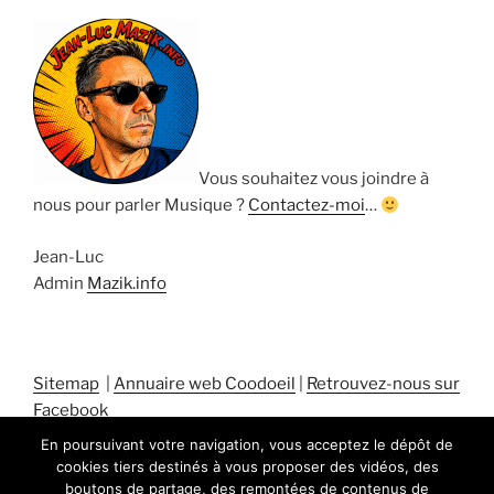
Vous souhaitez vous joindre à
nous pour parler Musique ?
Contactez-moi
…
Jean-Luc
Admin
Mazik.info
Sitemap
|
Annuaire web Coodoeil
|
Retrouvez-nous sur
Facebook
En poursuivant votre navigation, vous acceptez le dépôt de
cookies tiers destinés à vous proposer des vidéos, des
boutons de partage, des remontées de contenus de