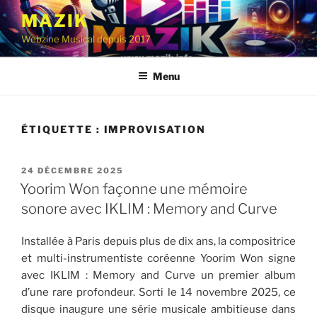
Aller
MAZIK
au
Webzine Musical depuis 2017
contenu
principal
Menu
ÉTIQUETTE :
IMPROVISATION
PUBLIÉ
24 DÉCEMBRE 2025
LE
Yoorim Won façonne une mémoire
sonore avec IKLIM : Memory and Curve
Installée à Paris depuis plus de dix ans, la compositrice
et multi-instrumentiste coréenne Yoorim Won signe
avec IKLIM : Memory and Curve un premier album
d’une rare profondeur. Sorti le 14 novembre 2025, ce
disque inaugure une série musicale ambitieuse dans