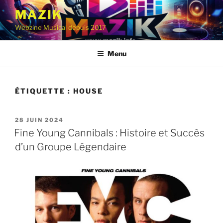
Aller
MAZIK
au
Webzine Musical depuis 2017
contenu
principal
Menu
ÉTIQUETTE :
HOUSE
PUBLIÉ
28 JUIN 2024
LE
Fine Young Cannibals : Histoire et Succès
d’un Groupe Légendaire