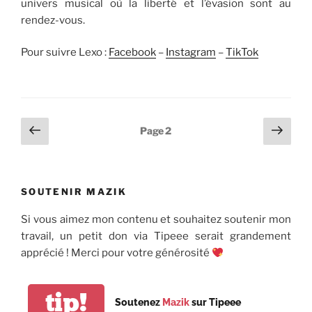
univers musical où la liberté et l’évasion sont au
rendez-vous.
Pour suivre Lexo :
Facebook
–
Instagram
–
TikTok
Pagination
Page
Page
Page
2
précédente
suiv
des
publications
SOUTENIR MAZIK
Si vous aimez mon contenu et souhaitez soutenir mon
travail, un petit don via Tipeee serait grandement
apprécié ! Merci pour votre générosité
tip!
Soutenez
Mazik
sur Tipeee