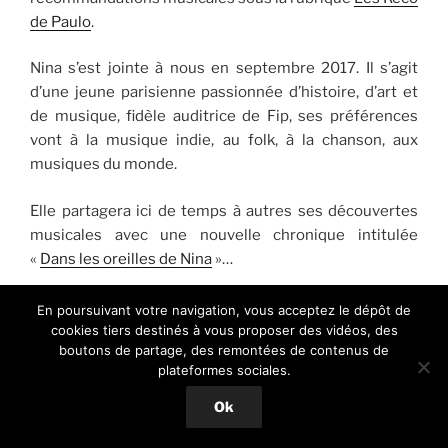
de Paulo
.
Nina s’est jointe à nous en septembre 2017. Il s’agit
d’une jeune parisienne passionnée d’histoire, d’art et
de musique, fidèle auditrice de Fip, ses préférences
vont à la musique indie, au folk, à la chanson, aux
musiques du monde.
Elle partagera ici de temps à autres ses découvertes
musicales avec une nouvelle chronique intitulée
«
Dans les oreilles de Nina
»…
Fin 2020 ce sont
Xavier
,
Solenne
,
Olivier
et
John
qui ont
En poursuivant votre navigation, vous acceptez le dépôt de
souhaité rejoindre notre petite équipe d’éditeurs
cookies tiers destinés à vous proposer des vidéos, des
boutons de partage, des remontées de contenus de
bénévoles pour parler ici de l’actualité musicale avec
plateformes sociales.
des artistes qui évoluent dans des styles plus
contemporains comme la Synth-Pop, l’Electro-Pop ou
Ok
la Synthwave en s’adressant par conséquent à un