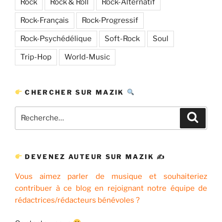
Rock
Rock & Roll
Rock-Alternatif
Rock-Français
Rock-Progressif
Rock-Psychédélique
Soft-Rock
Soul
Trip-Hop
World-Music
CHERCHER SUR MAZIK
Recherche
Recher
pour
:
DEVENEZ AUTEUR SUR MAZIK ✍
Vous aimez parler de musique et souhaiteriez
contribuer à ce blog en rejoignant notre équipe de
rédactrices/rédacteurs bénévoles ?