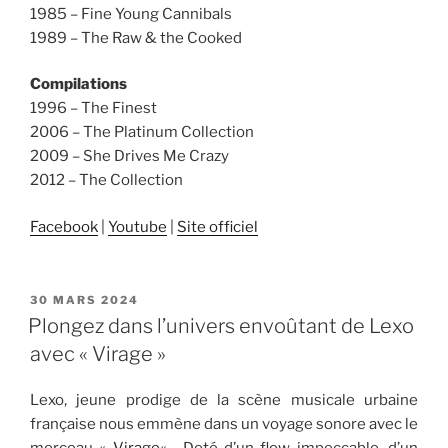
1985 – Fine Young Cannibals
1989 – The Raw & the Cooked
Compilations
1996 – The Finest
2006 – The Platinum Collection
2009 – She Drives Me Crazy
2012 – The Collection
Facebook
|
Youtube
|
Site officiel
PUBLIÉ
30 MARS 2024
LE
Plongez dans l’univers envoûtant de Lexo
avec « Virage »
Lexo, jeune prodige de la scène musicale urbaine
française nous emmène dans un voyage sonore avec le
morceau «
Virage
« . Doté d’un flow impeccable, d’un