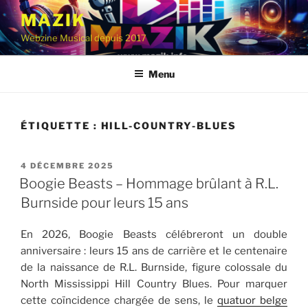
Aller
MAZIK
au
Webzine Musical depuis 2017
contenu
principal
Menu
ÉTIQUETTE :
HILL-COUNTRY-BLUES
PUBLIÉ
4 DÉCEMBRE 2025
LE
Boogie Beasts – Hommage brûlant à R.L.
Burnside pour leurs 15 ans
En 2026, Boogie Beasts célébreront un double
anniversaire : leurs 15 ans de carrière et le centenaire
de la naissance de R.L. Burnside, figure colossale du
North Mississippi Hill Country Blues. Pour marquer
cette coïncidence chargée de sens, le
quatuor belge