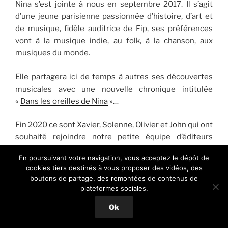
Nina s’est jointe à nous en septembre 2017. Il s’agit
d’une jeune parisienne passionnée d’histoire, d’art et
de musique, fidèle auditrice de Fip, ses préférences
vont à la musique indie, au folk, à la chanson, aux
musiques du monde.
Elle partagera ici de temps à autres ses découvertes
musicales avec une nouvelle chronique intitulée
«
Dans les oreilles de Nina
»…
Fin 2020 ce sont
Xavier
,
Solenne
,
Olivier
et
John
qui ont
souhaité rejoindre notre petite équipe d’éditeurs
bénévoles pour parler ici de l’actualité musicale avec
En poursuivant votre navigation, vous acceptez le dépôt de
des artistes qui évoluent dans des styles plus
cookies tiers destinés à vous proposer des vidéos, des
contemporains comme la Synth-Pop, l’Electro-Pop ou
boutons de partage, des remontées de contenus de
la Synthwave en s’adressant par conséquent à un
plateformes sociales.
public plus large et probablement plus jeune.
Ok
En 2021 ce sont
Telma
, Mathilde, Alice,
Anne-Claire
qui