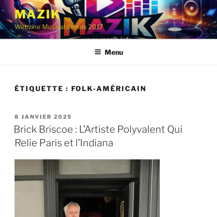
Aller
MAZIK
au
Webzine Musical depuis 2017
contenu
principal
Menu
ÉTIQUETTE :
FOLK-AMÉRICAIN
PUBLIÉ
8 JANVIER 2025
LE
Brick Briscoe : L’Artiste Polyvalent Qui
Relie Paris et l’Indiana