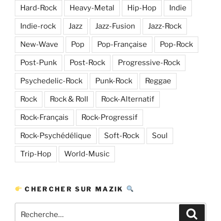
Hard-Rock
Heavy-Metal
Hip-Hop
Indie
Indie-rock
Jazz
Jazz-Fusion
Jazz-Rock
New-Wave
Pop
Pop-Française
Pop-Rock
Post-Punk
Post-Rock
Progressive-Rock
Psychedelic-Rock
Punk-Rock
Reggae
Rock
Rock & Roll
Rock-Alternatif
Rock-Français
Rock-Progressif
Rock-Psychédélique
Soft-Rock
Soul
Trip-Hop
World-Music
CHERCHER SUR MAZIK
Recherche
Recher
pour