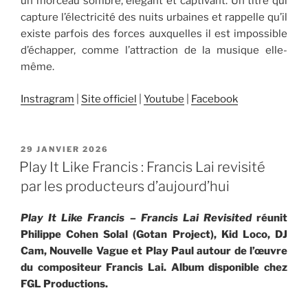
un morceau sombre, élégant et captivant. Un titre qui
capture l’électricité des nuits urbaines et rappelle qu’il
existe parfois des forces auxquelles il est impossible
d’échapper, comme l’attraction de la musique elle-
même.
Instragram
|
Site officiel
|
Youtube
|
Facebook
PUBLIÉ
29 JANVIER 2026
LE
Play It Like Francis : Francis Lai revisité
par les producteurs d’aujourd’hui
Play It Like Francis – Francis Lai Revisited
réunit
Philippe Cohen Solal (Gotan Project), Kid Loco, DJ
Cam, Nouvelle Vague et Play Paul autour de l’œuvre
du compositeur Francis Lai. Album disponible chez
FGL Productions.