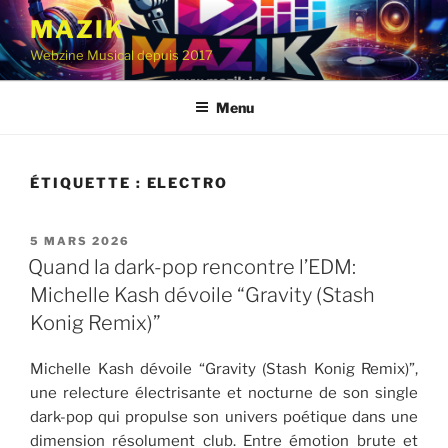
Aller
MAZIK
au
Webzine Musical depuis 2017
contenu
principal
Menu
ÉTIQUETTE :
ELECTRO
PUBLIÉ
5 MARS 2026
LE
Quand la dark-pop rencontre l’EDM:
Michelle Kash dévoile “Gravity (Stash
Konig Remix)”
Michelle Kash dévoile “Gravity (Stash Konig Remix)”,
une relecture électrisante et nocturne de son single
dark-pop qui propulse son univers poétique dans une
dimension résolument club. Entre émotion brute et