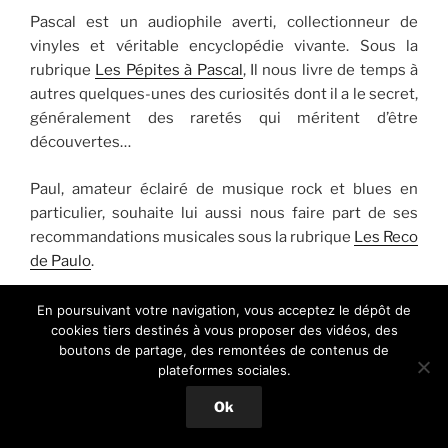
Pascal est un audiophile averti, collectionneur de
vinyles et véritable encyclopédie vivante. Sous la
rubrique
Les Pépites à Pascal
, Il nous livre de temps à
autres quelques-unes des curiosités dont il a le secret,
généralement des raretés qui méritent d’être
découvertes…
Paul, amateur éclairé de musique rock et blues en
particulier, souhaite lui aussi nous faire part de ses
recommandations musicales sous la rubrique
Les Reco
de Paulo
.
Nina s’est jointe à nous en septembre 2017. Il s’agit
En poursuivant votre navigation, vous acceptez le dépôt de
cookies tiers destinés à vous proposer des vidéos, des
d’une jeune parisienne passionnée d’histoire, d’art et
boutons de partage, des remontées de contenus de
de musique, fidèle auditrice de Fip, ses préférences
plateformes sociales.
vont à la musique indie, au folk, à la chanson, aux
musiques du monde.
Ok