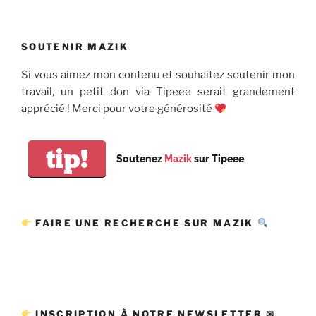
précédente
suiv
des
publications
SOUTENIR MAZIK
Si vous aimez mon contenu et souhaitez soutenir mon
travail, un petit don via Tipeee serait grandement
apprécié ! Merci pour votre générosité
tip!
Soutenez
Mazik
sur Tipeee
FAIRE UNE RECHERCHE SUR MAZIK
INSCRIPTION À NOTRE NEWSLETTER ✉