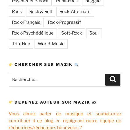
Psychedelic-Rock
Punk-Rock
Reggae
Rock
Rock & Roll
Rock-Alternatif
Rock-Français
Rock-Progressif
Rock-Psychédélique
Soft-Rock
Soul
Trip-Hop
World-Music
CHERCHER SUR MAZIK
Recherche
Recher
pour
:
DEVENEZ AUTEUR SUR MAZIK ✍
Vous aimez parler de musique et souhaiteriez
contribuer à ce blog en rejoignant notre équipe de
rédactrices/rédacteurs bénévoles ?