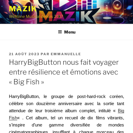
Aller
MAZIK
au
Webzine Musical depuis 2017
contenu
principal
Menu
PUBLIÉ
21 AOÛT 2023
PAR
EMMANUELLE
LE
HarryBigButton nous fait voyager
entre résilience et émotions avec
« Big Fish »
HarryBigButton, le groupe de post-hard-rock coréen,
célèbre son douzième anniversaire avec la sortie tant
attendue de leur troisième album complet, intitulé «
Big
Fish
« . Cet album, tel un recueil de dix films vibrants,
s’inspire d’une gamme diversifiée de mondes
cinématographiques, insufflant à chaque morceau des