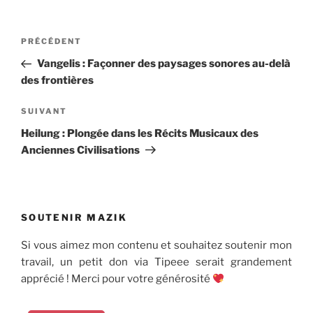
Navigation
Article
PRÉCÉDENT
de
précédent
Vangelis : Façonner des paysages sonores au-delà
l’article
des frontières
Article
SUIVANT
suivant
Heilung : Plongée dans les Récits Musicaux des
Anciennes Civilisations
SOUTENIR MAZIK
Si vous aimez mon contenu et souhaitez soutenir mon
travail, un petit don via Tipeee serait grandement
apprécié ! Merci pour votre générosité