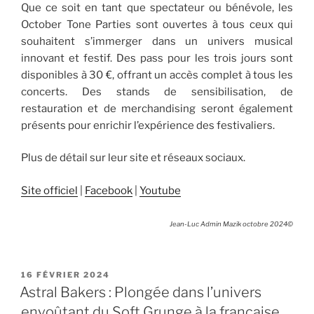
Que ce soit en tant que spectateur ou bénévole, les
October Tone Parties sont ouvertes à tous ceux qui
souhaitent s’immerger dans un univers musical
innovant et festif. Des pass pour les trois jours sont
disponibles à 30 €, offrant un accès complet à tous les
concerts. Des stands de sensibilisation, de
restauration et de merchandising seront également
présents pour enrichir l’expérience des festivaliers.
Plus de détail sur leur site et réseaux sociaux.
Site officiel
|
Facebook
|
Youtube
Jean-Luc Admin Mazik octobre 2024©
PUBLIÉ
16 FÉVRIER 2024
LE
Astral Bakers : Plongée dans l’univers
envoûtant du Soft Grunge à la française