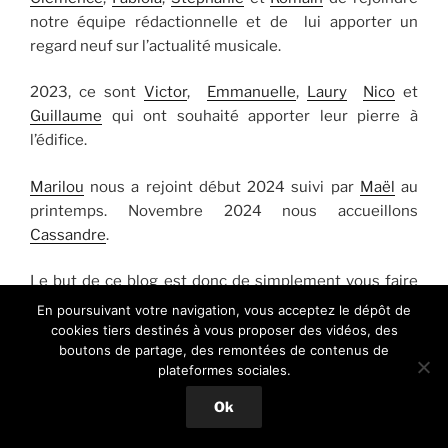
notre équipe rédactionnelle et de lui apporter un
regard neuf sur l’actualité musicale.
2023, ce sont
Victor
,
Emmanuelle
,
Laury
Nico
et
Guillaume
qui ont souhaité apporter leur pierre à
l’édifice.
Marilou
nous a rejoint début 2024 suivi par
Maël
au
printemps. Novembre 2024 nous accueillons
Cassandre
.
Le but de ce blog est donc de simplement vous faire
partager, découvrir ou redécouvrir nos artistes
En poursuivant votre navigation, vous acceptez le dépôt de
préférés, passés ou présents et en devenir…
cookies tiers destinés à vous proposer des vidéos, des
boutons de partage, des remontées de contenus de
plateformes sociales.
Ok