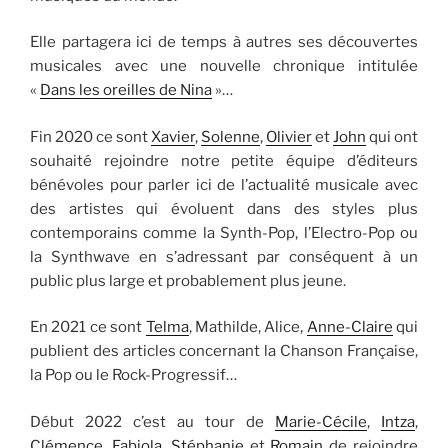
Elle partagera ici de temps à autres ses découvertes
musicales avec une nouvelle chronique intitulée
«
Dans les oreilles de Nina
»…
Fin 2020 ce sont
Xavier
,
Solenne
,
Olivier
et
John
qui ont
souhaité rejoindre notre petite équipe d’éditeurs
bénévoles pour parler ici de l’actualité musicale avec
des artistes qui évoluent dans des styles plus
contemporains comme la Synth-Pop, l’Electro-Pop ou
la Synthwave en s’adressant par conséquent à un
public plus large et probablement plus jeune.
En 2021 ce sont
Telma
, Mathilde, Alice,
Anne-Claire
qui
publient des articles concernant la Chanson Française,
la Pop ou le Rock-Progressif…
Début 2022 c’est au tour de
Marie-Cécile
,
Intza
,
Clémence
,
Fabiola
,
Stéphanie
et
Romain
de rejoindre