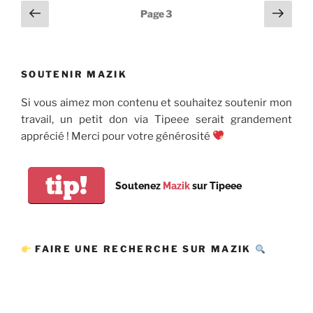
Pagination
Page
Page
Page
3
précédente
suiv
des
publications
SOUTENIR MAZIK
Si vous aimez mon contenu et souhaitez soutenir mon
travail, un petit don via Tipeee serait grandement
apprécié ! Merci pour votre générosité
tip!
Soutenez
Mazik
sur Tipeee
FAIRE UNE RECHERCHE SUR MAZIK