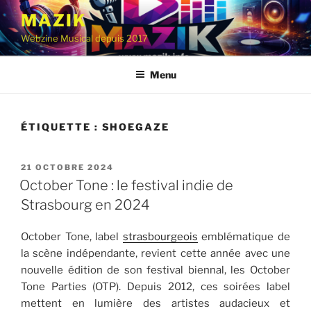
Aller
MAZIK
au
Webzine Musical depuis 2017
contenu
principal
Menu
ÉTIQUETTE :
SHOEGAZE
PUBLIÉ
21 OCTOBRE 2024
LE
October Tone : le festival indie de
Strasbourg en 2024
October Tone, label
strasbourgeois
emblématique de
la scène indépendante, revient cette année avec une
nouvelle édition de son festival biennal, les October
Tone Parties (OTP). Depuis 2012, ces soirées label
mettent en lumière des artistes audacieux et