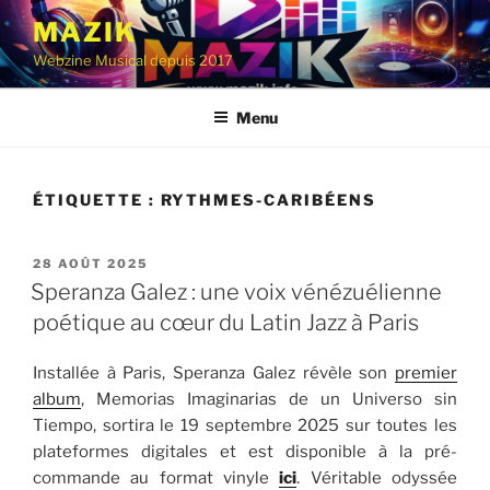
Aller
MAZIK
au
Webzine Musical depuis 2017
contenu
principal
Menu
ÉTIQUETTE :
RYTHMES-CARIBÉENS
PUBLIÉ
28 AOÛT 2025
LE
Speranza Galez : une voix vénézuélienne
poétique au cœur du Latin Jazz à Paris
Installée à Paris, Speranza Galez révèle son
premier
album
, Memorias Imaginarias de un Universo sin
Tiempo, sortira le 19 septembre 2025 sur toutes les
plateformes digitales et est disponible à la pré-
commande au format vinyle
ici
. Véritable odyssée