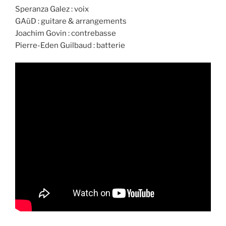
Speranza Galez : voix
GAüD : guitare & arrangements
Joachim Govin : contrebasse
Pierre-Eden Guilbaud : batterie