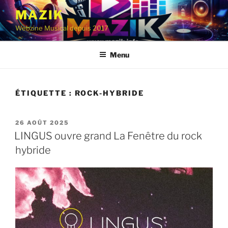
Aller
MAZIK
au
Webzine Musical depuis 2017
contenu
principal
Menu
ÉTIQUETTE :
ROCK-HYBRIDE
PUBLIÉ
26 AOÛT 2025
LE
LINGUS ouvre grand La Fenêtre du rock
hybride